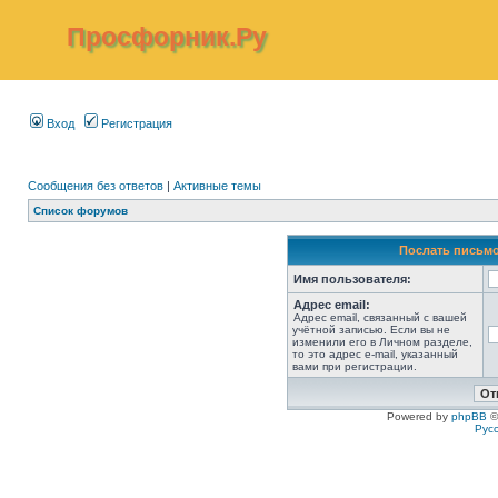
Просфорник.Ру
Вход
Регистрация
Сообщения без ответов
|
Активные темы
Список форумов
Послать письмо
Имя пользователя:
Адрес email:
Адрес email, связанный с вашей
учётной записью. Если вы не
изменили его в Личном разделе,
то это адрес e-mail, указанный
вами при регистрации.
Powered by
phpBB
©
Рус