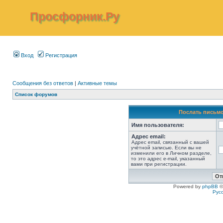
Просфорник.Ру
Вход
Регистрация
Сообщения без ответов
|
Активные темы
Список форумов
Послать письмо
Имя пользователя:
Адрес email:
Адрес email, связанный с вашей
учётной записью. Если вы не
изменили его в Личном разделе,
то это адрес e-mail, указанный
вами при регистрации.
Powered by
phpBB
©
Рус