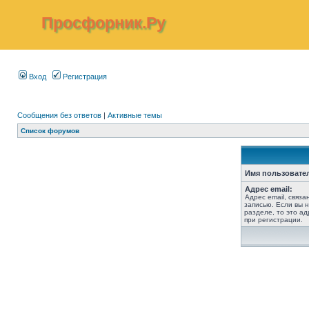
Просфорник.Ру
Вход
Регистрация
Сообщения без ответов
|
Активные темы
Список форумов
Имя пользовате
Адрес email:
Адрес email, связ
записью. Если вы 
разделе, то это ад
при регистрации.