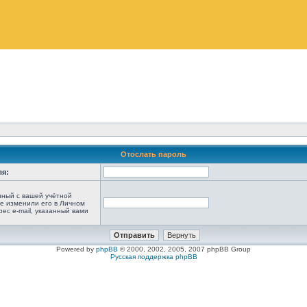
Отослать пароль
ля:
анный с вашей учётной
не изменили его в Личном
рес e-mail, указанный вами
Powered by
phpBB
© 2000, 2002, 2005, 2007 phpBB Group
Русская поддержка phpBB