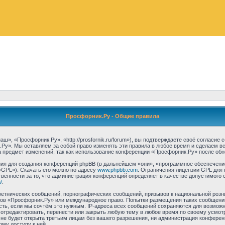
Просфорник.Ру - Общие правила
, «Просфорник.Ру», «http://prosfornik.ru/forum»), вы подтверждаете своё согласие
Ру». Мы оставляем за собой право изменять эти правила в любое время и сделаем вс
 предмет изменений, так как использование конференции «Просфорник.Ру» после обн
я для создания конференций phpBB (в дальнейшем «они», «программное обеспечение
«GPL»). Скачать его можно по адресу
www.phpbb.com
. Ограничения лицензии GPL для 
венности за то, что администрация конференций определяет в качестве допустимого 
/
.
етнических сообщений, порнографических сообщений, призывов к национальной розн
умов «Просфорник.Ру» или международное право. Попытки размещения таких сообщен
сть, если мы сочтём это нужным. IP-адреса всех сообщений сохраняются для возможно
тредактировать, перенести или закрыть любую тему в любое время по своему усмотре
 не будет открыта третьим лицам без вашего разрешения, ни администрация конферен
ому доступу к ней.