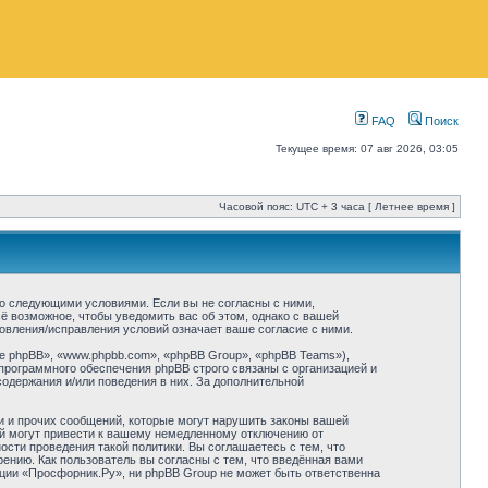
FAQ
Поиск
Текущее время: 07 авг 2026, 03:05
Часовой пояс: UTC + 3 часа [ Летнее время ]
 со следующими условиями. Если вы не согласны с ними,
ё возможное, чтобы уведомить вас об этом, однако с вашей
овления/исправления условий означает ваше согласие с ними.
 phpBB», «www.phpbb.com», «phpBB Group», «phpBB Teams»),
программного обеспечения phpBB строго связаны с организацией и
содержания и/или поведения в них. За дополнительной
и и прочих сообщений, которые могут нарушить законы вашей
ий могут привести к вашему немедленному отключению от
сти проведения такой политики. Вы соглашаетесь с тем, что
нию. Как пользователь вы согласны с тем, что введённая вами
ции «Просфорник.Ру», ни phpBB Group не может быть ответственна