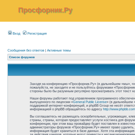
Просфорник.Ру
Вход
Регистрация
Сообщения без ответов
|
Активные темы
Список форумов
Заходя на конференцию «Просфорник.Ру» (в дальнейшем «мы», «наш»
пожалуйста, не заходите и не пользуйтесь форумами «Просфорник.
стороны было бы разумным регулярно просматривать этот текст на
Наши форумы работают под управлением программного обеспечени
выпущенного по лицензии «
General Public License
» (в дальнейшем 
поддержкой интернет-конференций, и phpBB Group не несёт ответст
информацией о phpBB обращайтесь по адресу
http://www.phpbb.com
Вы соглашаетесь не размещать оскорбительных, угрожающих, клев
страны, страны, которая предоставляет услуги хостинга для фор
конференции, при этом ваш провайдер будет поставлен в известно
администраторы форумов «Просфорник.Ру» имеют право удалить, о
информация будет храниться в базе данных. Хотя эта информация
за действия хакеров, которые могут привести к несанкционированн