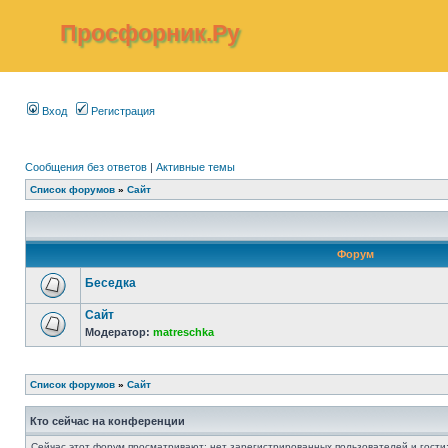
Просфорник.Ру
Вход
Регистрация
Сообщения без ответов
|
Активные темы
Список форумов
»
Сайт
Форум
Беседка
Сайт
Модератор:
matreschka
Список форумов
»
Сайт
Кто сейчас на конференции
Сейчас этот форум просматривают: нет зарегистрированных пользователей и гости: