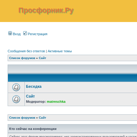
Просфорник.Ру
Вход
Регистрация
Сообщения без ответов
|
Активные темы
Список форумов
»
Сайт
Беседка
Сайт
Модератор:
matreschka
Список форумов
»
Сайт
Кто сейчас на конференции
Сейчас этот форум просматривают: нет зарегистрированных пользователей и гости: