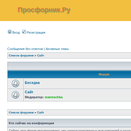
Просфорник.Ру
Вход
Регистрация
Сообщения без ответов
|
Активные темы
Список форумов
»
Сайт
Форум
Беседка
Сайт
Модератор:
matreschka
Список форумов
»
Сайт
Кто сейчас на конференции
Сейчас этот форум просматривают: нет зарегистрированных пользователей и гости: