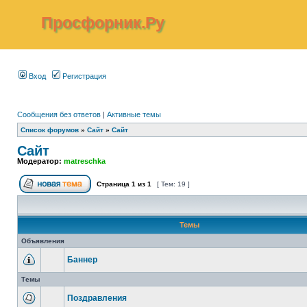
Просфорник.Ру
Вход
Регистрация
Сообщения без ответов
|
Активные темы
Список форумов
»
Сайт
»
Сайт
Сайт
Модератор:
matreschka
Страница
1
из
1
[ Тем: 19 ]
Темы
Объявления
Баннер
Темы
Поздравления