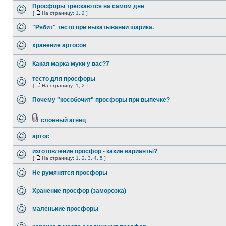
Просфоры трескаются на самом дне
[
На страницу:
1
,
2
]
"Рябит" тесто при выкатывании шарика.
хранение артосов
Какая марка муки у вас?7
тесто для просфоры
[
На страницу:
1
,
2
]
Почему "кособочит" просфоры при выпечке?
слоеный агнец
артос
изготовление просфор - какие варианты?
[
На страницу:
1
,
2
,
3
,
4
,
5
]
Не румянятся просфоры
Хранение просфор (заморозка)
маленькие просфоры