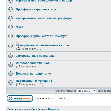
корочка в месте соединения просфор
Просфора сварачиваеться
как правильно накалывать просфоры
Мука
Просфоры "улыбаются" Почему?
не ровное зарумянивание верхов.
[
На страницу:
1
,
2
]
замороженные просфоры
Изготовление хлебцов
[
На страницу:
1
,
2
]
Вопросы по технологии
Вертикальные трещины
[
На страницу:
1
,
2
]
Показать темы за:
Поле сорти
Страница
1
из
3
[ Тем: 65 ]
Список форумов
»
Просфоры
»
Выпечка