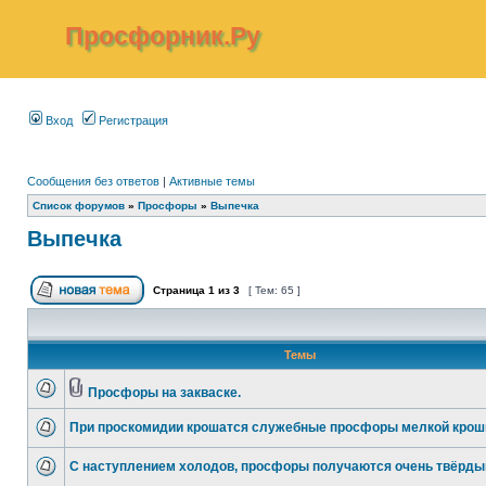
Просфорник.Ру
Вход
Регистрация
Сообщения без ответов
|
Активные темы
Список форумов
»
Просфоры
»
Выпечка
Выпечка
Страница
1
из
3
[ Тем: 65 ]
Темы
Просфоры на закваске.
При проскомидии крошатся служебные просфоры мелкой крош
С наступлением холодов, просфоры получаются очень твёрды