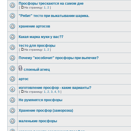
Просфоры трескаются на самом дне
[
На страницу:
1
,
2
]
"Рябит" тесто при выкатывании шарика.
хранение артосов
Какая марка муки у вас?7
тесто для просфоры
[
На страницу:
1
,
2
]
Почему "кособочит" просфоры при выпечке?
слоеный агнец
артос
изготовление просфор - какие варианты?
[
На страницу:
1
,
2
,
3
,
4
,
5
]
Не румянятся просфоры
Хранение просфор (заморозка)
маленькие просфоры