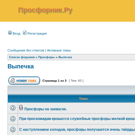
Просфорник.Ру
Вход
Регистрация
Сообщения без ответов
|
Активные темы
Список форумов
»
Просфоры
»
Выпечка
Выпечка
Страница
1
из
3
[ Тем: 65 ]
Темы
Просфоры на закваске.
При проскомидии крошатся служебные просфоры мелкой крош
С наступлением холодов, просфоры получаются очень твёрды