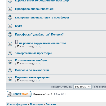
корочка в месте соединения просфор
Просфора сварачиваеться
как правильно накалывать просфоры
Мука
Просфоры "улыбаются" Почему?
не ровное зарумянивание верхов.
[
На страницу:
1
,
2
]
замороженные просфоры
Изготовление хлебцов
[
На страницу:
1
,
2
]
Вопросы по технологии
Вертикальные трещины
[
На страницу:
1
,
2
]
Показать темы за:
Поле сорти
Страница
1
из
3
[ Тем: 65 ]
Список форумов
»
Просфоры
»
Выпечка