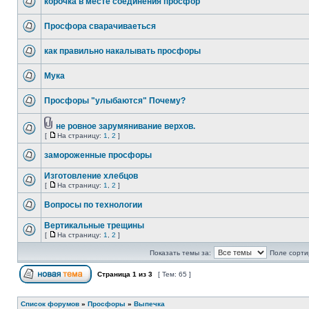
корочка в месте соединения просфор
Просфора сварачиваеться
как правильно накалывать просфоры
Мука
Просфоры "улыбаются" Почему?
не ровное зарумянивание верхов.
[
На страницу:
1
,
2
]
замороженные просфоры
Изготовление хлебцов
[
На страницу:
1
,
2
]
Вопросы по технологии
Вертикальные трещины
[
На страницу:
1
,
2
]
Показать темы за:
Поле сорти
Страница
1
из
3
[ Тем: 65 ]
Список форумов
»
Просфоры
»
Выпечка