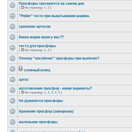
Просфоры трескаются на самом дне
[
На страницу:
1
,
2
]
"Рябит" тесто при выкатывании шарика.
хранение артосов
Какая марка муки у вас?7
тесто для просфоры
[
На страницу:
1
,
2
]
Почему "кособочит" просфоры при выпечке?
слоеный агнец
артос
изготовление просфор - какие варианты?
[
На страницу:
1
,
2
,
3
,
4
,
5
]
Не румянятся просфоры
Хранение просфор (заморозка)
маленькие просфоры