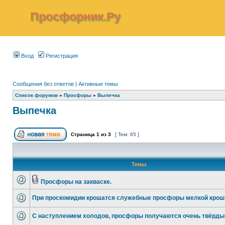
Просфорник.Ру
Вход
Регистрация
Сообщения без ответов
|
Активные темы
Список форумов
»
Просфоры
»
Выпечка
Выпечка
Страница
1
из
3
[ Тем: 65 ]
Темы
Просфоры на закваске.
При проскомидии крошатся служебные просфоры мелкой крош
С наступлением холодов, просфоры получаются очень твёрды