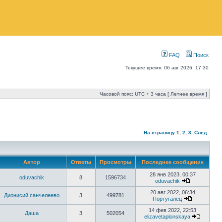
FAQ
Поиск
Текущее время: 06 авг 2026, 17:30
Часовой пояс: UTC + 3 часа [ Летнее время ]
На страницу
1
,
2
,
3
След.
Автор
Ответы
Просмотры
Последнее сообщение
28 янв 2023, 00:37
oduvachik
8
1596734
oduvachik
20 авг 2022, 06:34
Дионисий санчелеево
3
499781
Португалец
14 фев 2022, 22:53
Даша
3
502054
elizavetaplonskaya