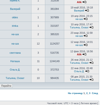
Ирина К.
1
311638
Alik
19 май 2016, 19:18
Валерий
2
381084
Валерий
19 апр 2016, 23:15
oldes
1
307989
на-ша
10 апр 2016, 17:47
irinka
1
310187
Татьяна, Охват
23 мар 2016, 11:58
на-ша
2
385320
на-ша
12 мар 2016, 14:01
на-ша
12
1124257
на-ша
12 фев 2016, 16:56
светлана
3
516735
Alik
26 янв 2016, 21:12
Наташа
11
1244149
Татьяна, Охват
22 янв 2016, 20:48
Ольга Д.
0
372753
Ольга Д.
08 дек 2015, 21:30
Татьяна, Охват
10
984435
Татьяна, Охват
На страницу
1
,
2
,
3
След.
Часовой пояс: UTC + 3 часа [ Летнее время ]