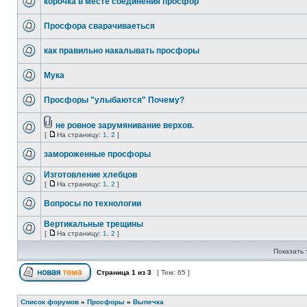
корочка в месте соединения просфор
Просфора сварачиваеться
как правильно накалывать просфоры
Мука
Просфоры "улыбаются" Почему?
не ровное зарумянивание верхов.
[
На страницу:
1
,
2
]
замороженные просфоры
Изготовление хлебцов
[
На страницу:
1
,
2
]
Вопросы по технологии
Вертикальные трещины
[
На страницу:
1
,
2
]
Показать 
Страница
1
из
3
[ Тем: 65 ]
Список форумов
»
Просфоры
»
Выпечка