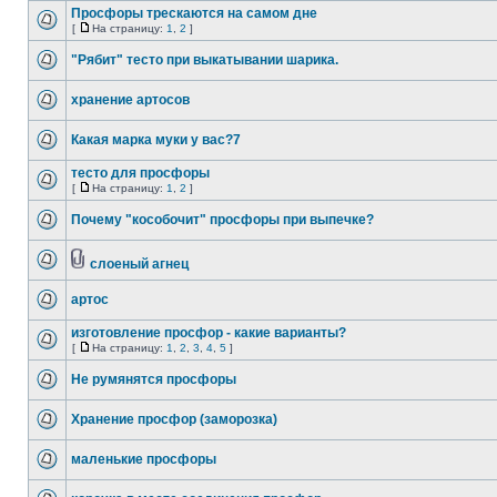
Просфоры трескаются на самом дне
[
На страницу:
1
,
2
]
"Рябит" тесто при выкатывании шарика.
хранение артосов
Какая марка муки у вас?7
тесто для просфоры
[
На страницу:
1
,
2
]
Почему "кособочит" просфоры при выпечке?
слоеный агнец
артос
изготовление просфор - какие варианты?
[
На страницу:
1
,
2
,
3
,
4
,
5
]
Не румянятся просфоры
Хранение просфор (заморозка)
маленькие просфоры