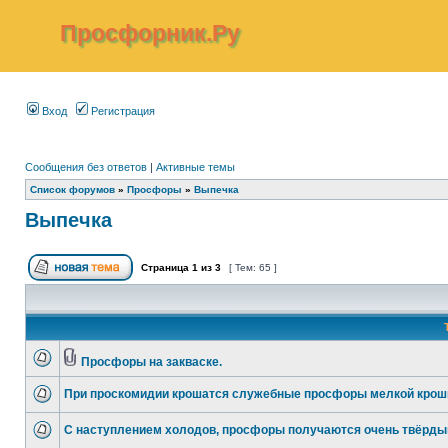
Просфорник.Ру
Вход
Регистрация
Сообщения без ответов
|
Активные темы
Список форумов
»
Просфоры
»
Выпечка
Выпечка
Страница
1
из
3
[ Тем: 65 ]
Просфоры на закваске.
При проскомидии крошатся служебные просфоры мелкой крош
С наступлением холодов, просфоры получаются очень твёрды