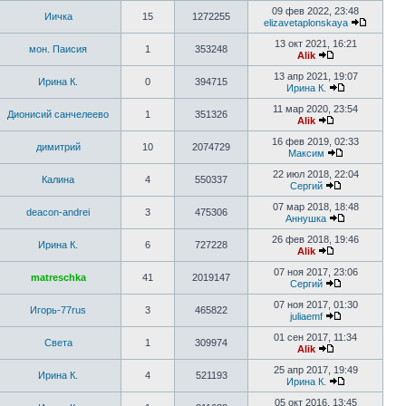
09 фев 2022, 23:48
Иичка
15
1272255
elizavetaplonskaya
13 окт 2021, 16:21
мон. Паисия
1
353248
Alik
13 апр 2021, 19:07
Ирина К.
0
394715
Ирина К.
11 мар 2020, 23:54
Дионисий санчелеево
1
351326
Alik
16 фев 2019, 02:33
димитрий
10
2074729
Максим
22 июл 2018, 22:04
Калина
4
550337
Сергий
07 мар 2018, 18:48
deacon-andrei
3
475306
Аннушка
26 фев 2018, 19:46
Ирина К.
6
727228
Alik
07 ноя 2017, 23:06
matreschka
41
2019147
Сергий
07 ноя 2017, 01:30
Игорь-77rus
3
465822
juliaemf
01 сен 2017, 11:34
Света
1
309974
Alik
25 апр 2017, 19:49
Ирина К.
4
521193
Ирина К.
05 окт 2016, 13:45