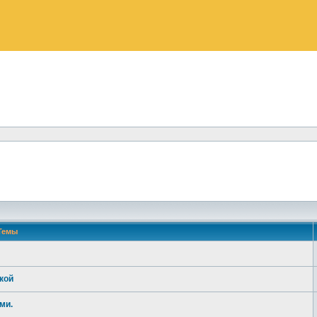
Темы
кой
ми.