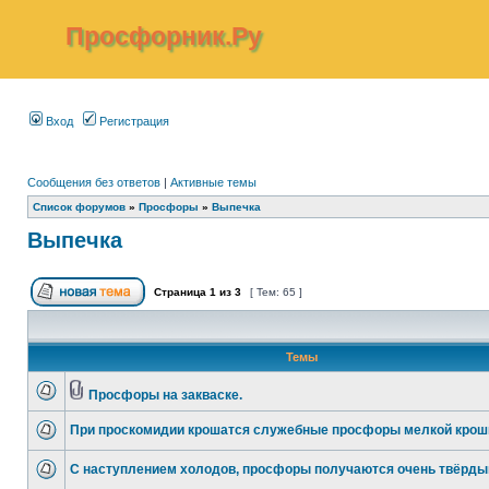
Просфорник.Ру
Вход
Регистрация
Сообщения без ответов
|
Активные темы
Список форумов
»
Просфоры
»
Выпечка
Выпечка
Страница
1
из
3
[ Тем: 65 ]
Темы
Просфоры на закваске.
При проскомидии крошатся служебные просфоры мелкой крош
С наступлением холодов, просфоры получаются очень твёрды