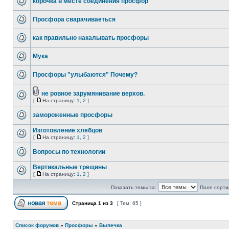
корочка в месте соединения просфор
Просфора сварачиваеться
как правильно накалывать просфоры
Мука
Просфоры "улыбаются" Почему?
не ровное зарумянивание верхов.
[
На страницу:
1
,
2
]
замороженные просфоры
Изготовление хлебцов
[
На страницу:
1
,
2
]
Вопросы по технологии
Вертикальные трещины
[
На страницу:
1
,
2
]
Показать темы за:
Поле сорти
Страница
1
из
3
[ Тем: 65 ]
Список форумов
»
Просфоры
»
Выпечка