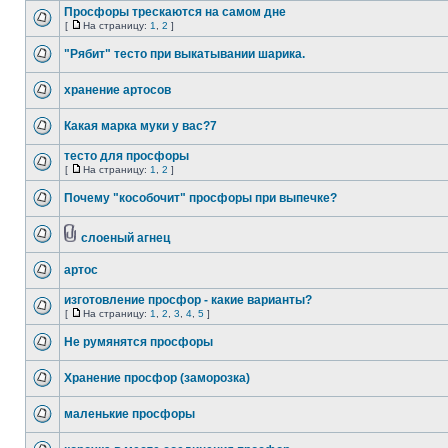
Просфоры трескаются на самом дне
[
На страницу:
1
,
2
]
"Рябит" тесто при выкатывании шарика.
хранение артосов
Какая марка муки у вас?7
тесто для просфоры
[
На страницу:
1
,
2
]
Почему "кособочит" просфоры при выпечке?
слоеный агнец
артос
изготовление просфор - какие варианты?
[
На страницу:
1
,
2
,
3
,
4
,
5
]
Не румянятся просфоры
Хранение просфор (заморозка)
маленькие просфоры