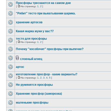
Просфоры трескаются на самом дне
[
На страницу:
1
,
2
]
"Рябит" тесто при выкатывании шарика.
хранение артосов
Какая марка муки у вас?7
тесто для просфоры
[
На страницу:
1
,
2
]
Почему "кособочит" просфоры при выпечке?
слоеный агнец
артос
изготовление просфор - какие варианты?
[
На страницу:
1
,
2
,
3
,
4
,
5
]
Не румянятся просфоры
Хранение просфор (заморозка)
маленькие просфоры