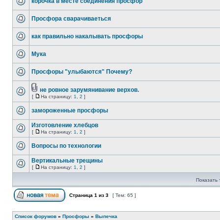
корочка в месте соединения просфор
Просфора сварачиваеться
как правильно накалывать просфоры
Мука
Просфоры "улыбаются" Почему?
не ровное зарумянивание верхов.
[
На страницу:
1
,
2
]
замороженные просфоры
Изготовление хлебцов
[
На страницу:
1
,
2
]
Вопросы по технологии
Вертикальные трещины
[
На страницу:
1
,
2
]
Показать 
Страница
1
из
3
[ Тем: 65 ]
Список форумов
»
Просфоры
»
Выпечка