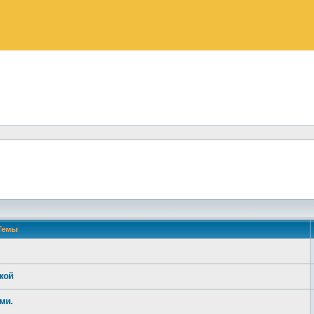
Темы
кой
ми.