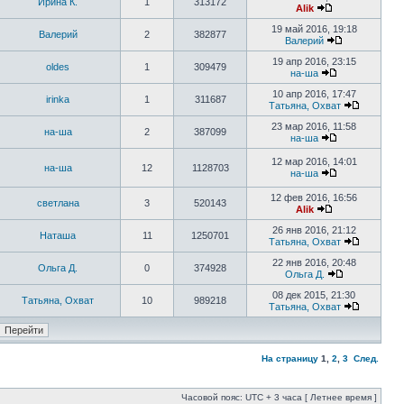
Ирина К.
1
313172
Alik
19 май 2016, 19:18
Валерий
2
382877
Валерий
19 апр 2016, 23:15
oldes
1
309479
на-ша
10 апр 2016, 17:47
irinka
1
311687
Татьяна, Охват
23 мар 2016, 11:58
на-ша
2
387099
на-ша
12 мар 2016, 14:01
на-ша
12
1128703
на-ша
12 фев 2016, 16:56
светлана
3
520143
Alik
26 янв 2016, 21:12
Наташа
11
1250701
Татьяна, Охват
22 янв 2016, 20:48
Ольга Д.
0
374928
Ольга Д.
08 дек 2015, 21:30
Татьяна, Охват
10
989218
Татьяна, Охват
На страницу
1
,
2
,
3
След.
Часовой пояс: UTC + 3 часа [ Летнее время ]