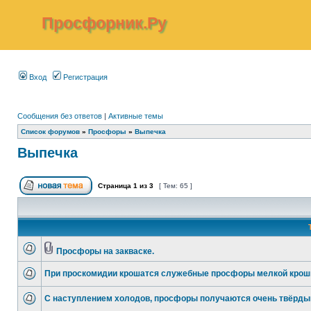
Просфорник.Ру
Вход
Регистрация
Сообщения без ответов
|
Активные темы
Список форумов
»
Просфоры
»
Выпечка
Выпечка
Страница
1
из
3
[ Тем: 65 ]
Просфоры на закваске.
При проскомидии крошатся служебные просфоры мелкой крош
С наступлением холодов, просфоры получаются очень твёрды