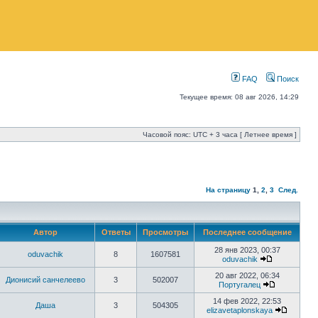
FAQ
Поиск
Текущее время: 08 авг 2026, 14:29
Часовой пояс: UTC + 3 часа [ Летнее время ]
На страницу
1
,
2
,
3
След.
Автор
Ответы
Просмотры
Последнее сообщение
28 янв 2023, 00:37
oduvachik
8
1607581
oduvachik
20 авг 2022, 06:34
Дионисий санчелеево
3
502007
Португалец
14 фев 2022, 22:53
Даша
3
504305
elizavetaplonskaya