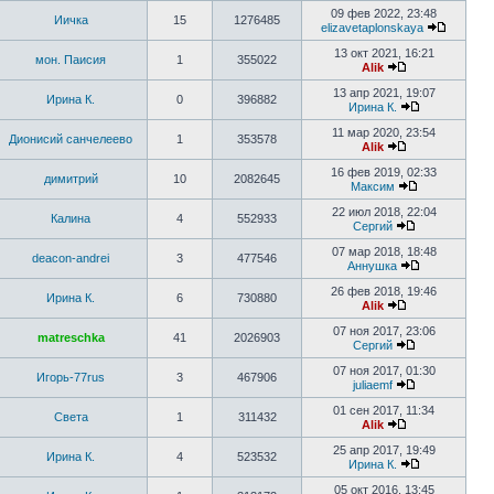
09 фев 2022, 23:48
Иичка
15
1276485
elizavetaplonskaya
13 окт 2021, 16:21
мон. Паисия
1
355022
Alik
13 апр 2021, 19:07
Ирина К.
0
396882
Ирина К.
11 мар 2020, 23:54
Дионисий санчелеево
1
353578
Alik
16 фев 2019, 02:33
димитрий
10
2082645
Максим
22 июл 2018, 22:04
Калина
4
552933
Сергий
07 мар 2018, 18:48
deacon-andrei
3
477546
Аннушка
26 фев 2018, 19:46
Ирина К.
6
730880
Alik
07 ноя 2017, 23:06
matreschka
41
2026903
Сергий
07 ноя 2017, 01:30
Игорь-77rus
3
467906
juliaemf
01 сен 2017, 11:34
Света
1
311432
Alik
25 апр 2017, 19:49
Ирина К.
4
523532
Ирина К.
05 окт 2016, 13:45