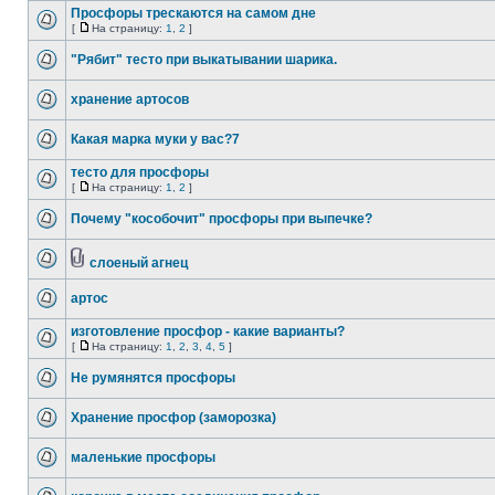
Просфоры трескаются на самом дне
[
На страницу:
1
,
2
]
"Рябит" тесто при выкатывании шарика.
хранение артосов
Какая марка муки у вас?7
тесто для просфоры
[
На страницу:
1
,
2
]
Почему "кособочит" просфоры при выпечке?
слоеный агнец
артос
изготовление просфор - какие варианты?
[
На страницу:
1
,
2
,
3
,
4
,
5
]
Не румянятся просфоры
Хранение просфор (заморозка)
маленькие просфоры