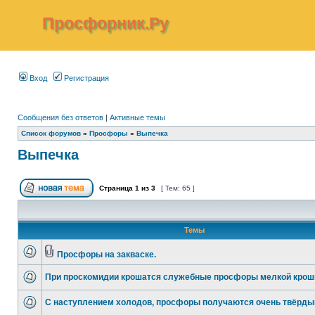
Просфорник.Ру
Вход
Регистрация
Сообщения без ответов
|
Активные темы
Список форумов
»
Просфоры
»
Выпечка
Выпечка
Страница
1
из
3
[ Тем: 65 ]
Темы
Просфоры на закваске.
При проскомидии крошатся служебные просфоры мелкой крош
С наступлением холодов, просфоры получаются очень твёрды