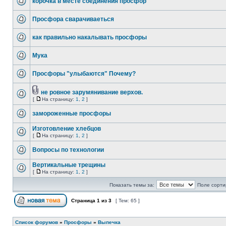
корочка в месте соединения просфор
Просфора сварачиваеться
как правильно накалывать просфоры
Мука
Просфоры "улыбаются" Почему?
не ровное зарумянивание верхов.
[
На страницу:
1
,
2
]
замороженные просфоры
Изготовление хлебцов
[
На страницу:
1
,
2
]
Вопросы по технологии
Вертикальные трещины
[
На страницу:
1
,
2
]
Показать темы за:
Поле сорти
Страница
1
из
3
[ Тем: 65 ]
Список форумов
»
Просфоры
»
Выпечка