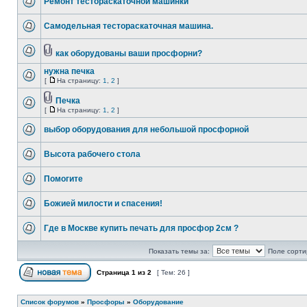
Ремонт тестораскаточной машинки
Самодельная тестораскаточная машина.
как оборудованы ваши просфорни?
нужна печка
[
На страницу:
1
,
2
]
Печка
[
На страницу:
1
,
2
]
выбор оборудования для небольшой просфорной
Высота рабочего стола
Помогите
Божией милости и спасения!
Где в Москве купить печать для просфор 2см ?
Показать темы за:
Поле сорти
Страница
1
из
2
[ Тем: 26 ]
Список форумов
»
Просфоры
»
Оборудование