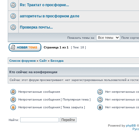
Re: Трактат о просфорне...
авторитеты в просфорном деле
Проверка почты...
Показать темы за:
Поле сорти
Страница
1
из
1
[ Тем: 18 ]
Список форумов
»
Сайт
»
Беседка
Кто сейчас на конференции
Сейчас этот форум просматривают: нет зарегистрированных пользователей и гости:
Непрочитанные сообщения
Нет непрочитанных с
Непрочитанные сообщения [ Популярная тема ]
Нет непрочитанных со
Непрочитанные сообщения [ Тема закрыта ]
Нет непрочитанных со
Найти:
Powered by
phpBB
©
Рус