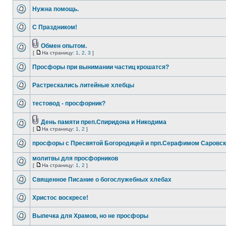
Нужна помощь.
С Праздником!
Обмен опытом.
[
На страницу:
1
,
2
,
3
]
Просфоры при вынимании частиц крошатся?
Растрескались литейные хлебцы
тестовод - просфорник?
День памяти преп.Спиридона и Никодима
[
На страницу:
1
,
2
]
просфоры с Пресвятой Богородицей и прп.Серафимом Саровс
молитвы для просфорников
[
На страницу:
1
,
2
]
Священное Писание о богослужебных хлебах
Христос воскресе!
Выпечка для Храмов, но не просфоры