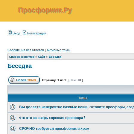
Просфорник.Ру
Вход
Регистрация
Сообщения без ответов
|
Активные темы
Список форумов
»
Сайт
»
Беседка
Беседка
Страница
1
из
1
[ Тем: 18 ]
Темы
Вы делаете невероятно важные вещи: готовите просфоры, соз
что это за зверь хорошая просфора?
СРОЧНО требуется просфорник в храм