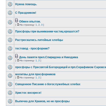
Нужна помощь.
С Праздником!
Обмен опытом.
[
На страницу:
1
,
2
,
3
]
Просфоры при вынимании частиц крошатся?
Растрескались литейные хлебцы
тестовод - просфорник?
День памяти преп.Спиридона и Никодима
[
На страницу:
1
,
2
]
просфоры с Пресвятой Богородицей и прп.Серафимом Саровс
молитвы для просфорников
[
На страницу:
1
,
2
]
Священное Писание о богослужебных хлебах
Христос воскресе!
Выпечка для Храмов, но не просфоры