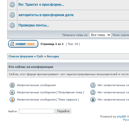
Re: Трактат о просфорне...
авторитеты в просфорном деле
Проверка почты...
Показать темы за:
Поле сорти
Страница
1
из
1
[ Тем: 18 ]
Список форумов
»
Сайт
»
Беседка
Кто сейчас на конференции
Сейчас этот форум просматривают: нет зарегистрированных пользователей и гости:
Непрочитанные сообщения
Нет непрочитанных с
Непрочитанные сообщения [ Популярная тема ]
Нет непрочитанных со
Непрочитанные сообщения [ Тема закрыта ]
Нет непрочитанных со
Найти:
Powered by
phpBB
©
Рус