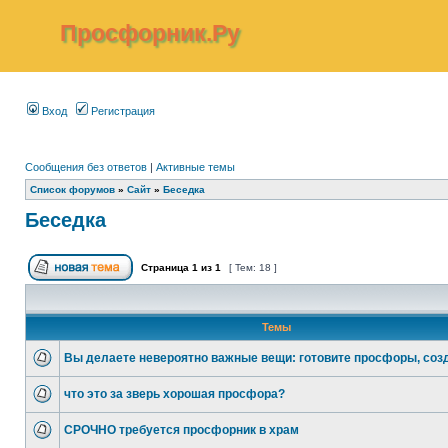
Просфорник.Ру
Вход
Регистрация
Сообщения без ответов
|
Активные темы
Список форумов
»
Сайт
»
Беседка
Беседка
Страница
1
из
1
[ Тем: 18 ]
Темы
Вы делаете невероятно важные вещи: готовите просфоры, соз
что это за зверь хорошая просфора?
СРОЧНО требуется просфорник в храм