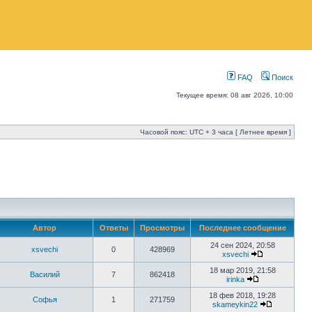
FAQ
Поиск
Текущее время: 08 авг 2026, 10:00
Часовой пояс: UTC + 3 часа [ Летнее время ]
Автор
Ответы
Просмотры
Последнее сообщение
24 сен 2024, 20:58
xsvechi
0
428969
xsvechi
18 мар 2019, 21:58
Василий
7
862418
irinka
18 фев 2018, 19:28
Софья
1
271759
skameykin22