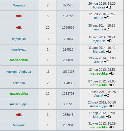
26 ноя 2016, 18:20
Фотинья
2
327576
Фотинья
12 ноя 2016, 22:55
Alik
3
403786
на-ша
30 дек 2014, 18:18
Alik
20
1089888
на-ша
16 окт 2014, 20:21
наденька
0
337057
наденька
11 апр 2014, 16:49
korolevatc
1
294916
Margarit
13 янв 2014, 01:03
matreschka
1
288091
Алёна
13 ноя 2013, 23:51
инокиня Анфуса
11
1012117
matreschka
07 сен 2012, 21:05
sekerina
2
364836
matreschka
19 июл 2012, 05:25
matreschka
19
1253793
Левий
23 май 2012, 00:16
Александра
0
353723
Александра
17 апр 2012, 22:44
Alik
1
285046
Margarit
31 янв 2012, 18:29
Margarit
1
285934
matreschka