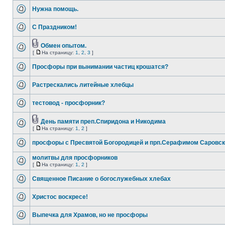
Нужна помощь.
С Праздником!
Обмен опытом.
[
На страницу:
1
,
2
,
3
]
Просфоры при вынимании частиц крошатся?
Растрескались литейные хлебцы
тестовод - просфорник?
День памяти преп.Спиридона и Никодима
[
На страницу:
1
,
2
]
просфоры с Пресвятой Богородицей и прп.Серафимом Саровс
молитвы для просфорников
[
На страницу:
1
,
2
]
Священное Писание о богослужебных хлебах
Христос воскресе!
Выпечка для Храмов, но не просфоры