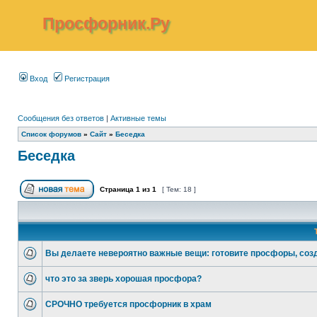
Просфорник.Ру
Вход
Регистрация
Сообщения без ответов
|
Активные темы
Список форумов
»
Сайт
»
Беседка
Беседка
Страница
1
из
1
[ Тем: 18 ]
Вы делаете невероятно важные вещи: готовите просфоры, соз
что это за зверь хорошая просфора?
СРОЧНО требуется просфорник в храм