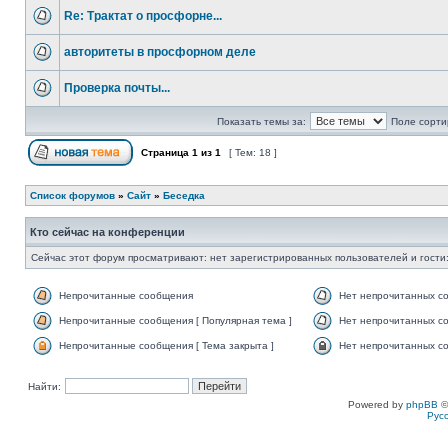
Re: Трактат о просфорне...
авторитеты в просфорном деле
Проверка почты...
Показать темы за:
Поле сорти
Страница
1
из
1
[ Тем: 18 ]
Список форумов
»
Сайт
»
Беседка
Кто сейчас на конференции
Сейчас этот форум просматривают: нет зарегистрированных пользователей и гости:
Непрочитанные сообщения
Нет непрочитанных с
Непрочитанные сообщения [ Популярная тема ]
Нет непрочитанных со
Непрочитанные сообщения [ Тема закрыта ]
Нет непрочитанных со
Найти:
Powered by
phpBB
©
Рус