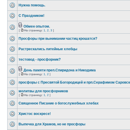
Нужна помощь.
С Праздником!
Обмен опытом.
[
На страницу:
1
,
2
,
3
]
Просфоры при вынимании частиц крошатся?
Растрескались литейные хлебцы
тестовод - просфорник?
День памяти преп.Спиридона и Никодима
[
На страницу:
1
,
2
]
просфоры с Пресвятой Богородицей и прп.Серафимом Саровс
молитвы для просфорников
[
На страницу:
1
,
2
]
Священное Писание о богослужебных хлебах
Христос воскресе!
Выпечка для Храмов, но не просфоры