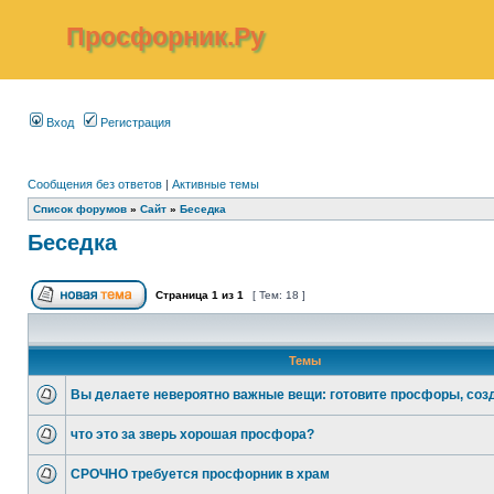
Просфорник.Ру
Вход
Регистрация
Сообщения без ответов
|
Активные темы
Список форумов
»
Сайт
»
Беседка
Беседка
Страница
1
из
1
[ Тем: 18 ]
Темы
Вы делаете невероятно важные вещи: готовите просфоры, соз
что это за зверь хорошая просфора?
СРОЧНО требуется просфорник в храм