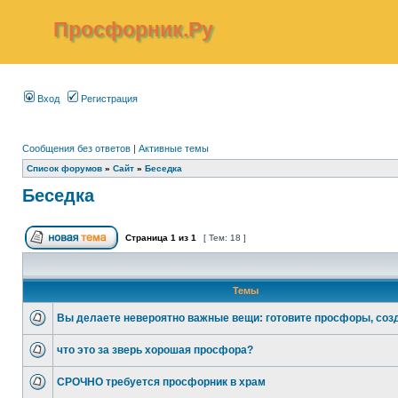
Просфорник.Ру
Вход
Регистрация
Сообщения без ответов
|
Активные темы
Список форумов
»
Сайт
»
Беседка
Беседка
Страница
1
из
1
[ Тем: 18 ]
Темы
Вы делаете невероятно важные вещи: готовите просфоры, соз
что это за зверь хорошая просфора?
СРОЧНО требуется просфорник в храм