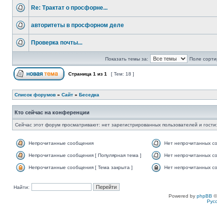
Re: Трактат о просфорне...
авторитеты в просфорном деле
Проверка почты...
Показать темы за:
Поле сорти
Страница
1
из
1
[ Тем: 18 ]
Список форумов
»
Сайт
»
Беседка
Кто сейчас на конференции
Сейчас этот форум просматривают: нет зарегистрированных пользователей и гости:
Непрочитанные сообщения
Нет непрочитанных с
Непрочитанные сообщения [ Популярная тема ]
Нет непрочитанных со
Непрочитанные сообщения [ Тема закрыта ]
Нет непрочитанных со
Найти:
Powered by
phpBB
©
Рус