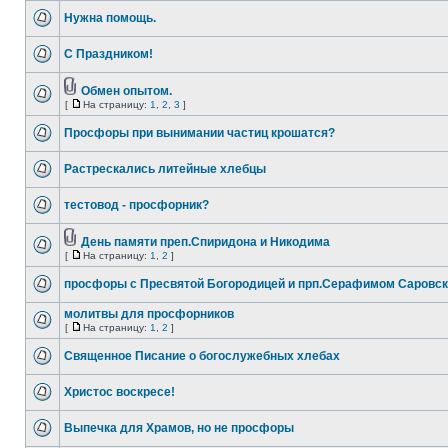
Нужна помощь.
С Праздником!
Обмен опытом.
[
На страницу:
1
,
2
,
3
]
Просфоры при вынимании частиц крошатся?
Растрескались литейные хлебцы
тестовод - просфорник?
День памяти преп.Спиридона и Никодима
[
На страницу:
1
,
2
]
просфоры с Пресвятой Богородицей и прп.Серафимом Саровс
молитвы для просфорников
[
На страницу:
1
,
2
]
Священное Писание о богослужебных хлебах
Христос воскресе!
Выпечка для Храмов, но не просфоры