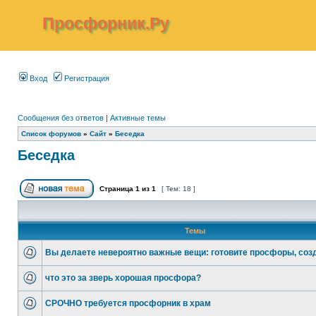
Просфорник.Ру
Вход
Регистрация
Сообщения без ответов
|
Активные темы
Список форумов
»
Сайт
»
Беседка
Беседка
Страница
1
из
1
[ Тем: 18 ]
Темы
Вы делаете невероятно важные вещи: готовите просфоры, соз
что это за зверь хорошая просфора?
СРОЧНО требуется просфорник в храм