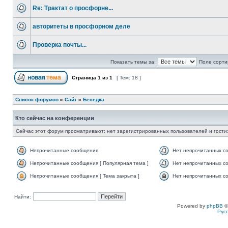
Re: Трактат о просфорне...
авторитеты в просфорном деле
Проверка почты...
Показать темы за:
Поле сорти
Страница
1
из
1
[ Тем: 18 ]
Список форумов
»
Сайт
»
Беседка
Кто сейчас на конференции
Сейчас этот форум просматривают: нет зарегистрированных пользователей и гости:
Непрочитанные сообщения
Нет непрочитанных с
Непрочитанные сообщения [ Популярная тема ]
Нет непрочитанных со
Непрочитанные сообщения [ Тема закрыта ]
Нет непрочитанных со
Найти:
Powered by
phpBB
©
Рус