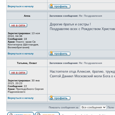
Вернуться к началу
Anna
Заголовок сообщения:
Re: Поздравления
Дорогие братья и сестры !
Поздравляю всех с Рождеством Христов
Зарегистрирован:
13 ноя
2010, 04:36
Сообщения:
18
Храм:
Глазго: храм Cв
Кентигерна (Шотландия,
Великобритания)
Вернуться к началу
Татьяна, Охват
Заголовок сообщения:
Re: Поздравления
Настоятеля отца Алексия, братию, труж
Святой Даниил Московский моли Бога о н
Зарегистрирован:
30 янв
2015, 20:23
Сообщения:
22
Храм:
Преподобного Сергия
Радонежского
Вернуться к началу
Показать сообщения за:
Поле 