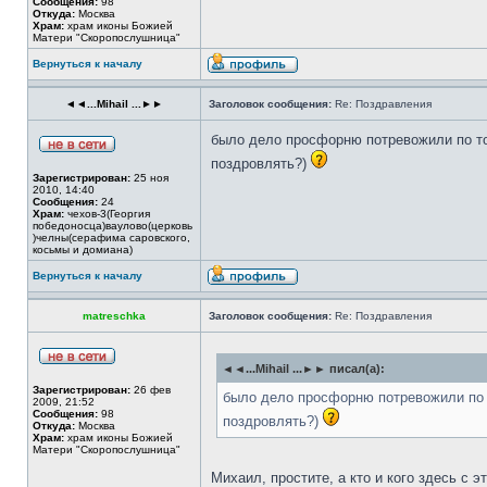
Сообщения:
98
Откуда:
Москва
Храм:
храм иконы Божией
Матери "Скоропослушница"
Вернуться к началу
◄◄...Mihail ...►►
Заголовок сообщения:
Re: Поздравления
было дело просфорню потревожили по то
поздровлять?)
Зарегистрирован:
25 ноя
2010, 14:40
Сообщения:
24
Храм:
чехов-3(Георгия
победоносца)ваулово(церковь
)челны(серафима саровского,
косьмы и домиана)
Вернуться к началу
matreschka
Заголовок сообщения:
Re: Поздравления
◄◄...Mihail ...►► писал(а):
Зарегистрирован:
26 фев
было дело просфорню потревожили по 
2009, 21:52
Сообщения:
98
поздровлять?)
Откуда:
Москва
Храм:
храм иконы Божией
Матери "Скоропослушница"
Михаил, простите, а кто и кого здесь с 