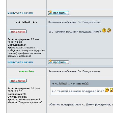
Вернуться к началу
◄◄...Mihail ...►►
Заголовок сообщения:
Re: Поздравления
а с такими вещами поздравляют?
Зарегистрирован:
25 ноя
2010, 14:40
Сообщения:
24
Храм:
чехов-3(Георгия
победоносца)ваулово(церковь
)челны(серафима саровского,
косьмы и домиана)
Вернуться к началу
matreschka
Заголовок сообщения:
Re: Поздравления
◄◄...Mihail ...►► писал(а):
Зарегистрирован:
26 фев
а с такими вещами поздравляют?
2009, 21:52
Сообщения:
98
Откуда:
Москва
Храм:
храм иконы Божией
Матери "Скоропослушница"
обычно поздравляют с: Днем рождения, 