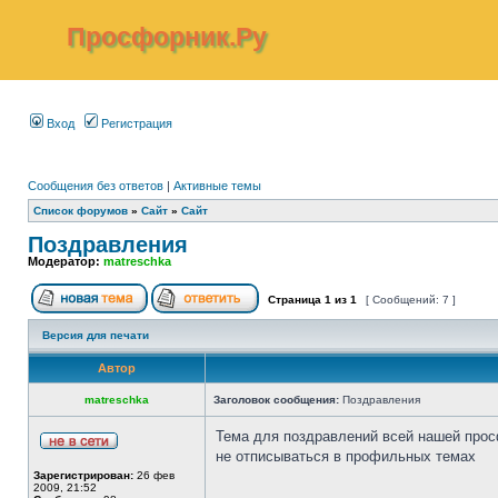
Просфорник.Ру
Вход
Регистрация
Сообщения без ответов
|
Активные темы
Список форумов
»
Сайт
»
Сайт
Поздравления
Модератор:
matreschka
Страница
1
из
1
[ Сообщений: 7 ]
Версия для печати
Автор
matreschka
Заголовок сообщения:
Поздравления
Тема для поздравлений всей нашей прос
не отписываться в профильных темах
Зарегистрирован:
26 фев
2009, 21:52