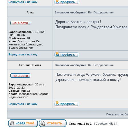
Вернуться к началу
Anna
Заголовок сообщения:
Re: Поздравления
Дорогие братья и сестры !
Поздравляю всех с Рождеством Христов
Зарегистрирован:
13 ноя
2010, 04:36
Сообщения:
18
Храм:
Глазго: храм Cв
Кентигерна (Шотландия,
Великобритания)
Вернуться к началу
Татьяна, Охват
Заголовок сообщения:
Re: Поздравления
Настоятеля отца Алексия, братию, труж
укрепления, помощи Божией в посту!
Зарегистрирован:
30 янв
2015, 20:23
Сообщения:
22
Храм:
Преподобного Сергия
Радонежского
Вернуться к началу
Показать сообщ
Страница
1
из
1
[ Сообщений: 7 ]