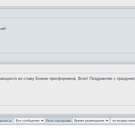
ым!
дающихся во славу Божию просфорников, Всех! Поздравляю с праздником
ения за:
Поле сортировки