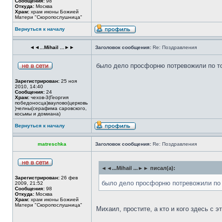
Сообщения:
98
Откуда:
Москва
Храм:
храм иконы Божией
Матери "Скоропослушница"
Вернуться к началу
◄◄...Mihail ...►►
Заголовок сообщения:
Re: Поздравления
было дело просфорню потревожили по то
Зарегистрирован:
25 ноя
2010, 14:40
Сообщения:
24
Храм:
чехов-3(Георгия
победоносца)ваулово(церковь
)челны(серафима саровского,
косьмы и домиана)
Вернуться к началу
matreschka
Заголовок сообщения:
Re: Поздравления
◄◄...Mihail ...►► писал(а):
Зарегистрирован:
26 фев
было дело просфорню потревожили по 
2009, 21:52
Сообщения:
98
Откуда:
Москва
Храм:
храм иконы Божией
Матери "Скоропослушница"
Михаил, простите, а кто и кого здесь с 