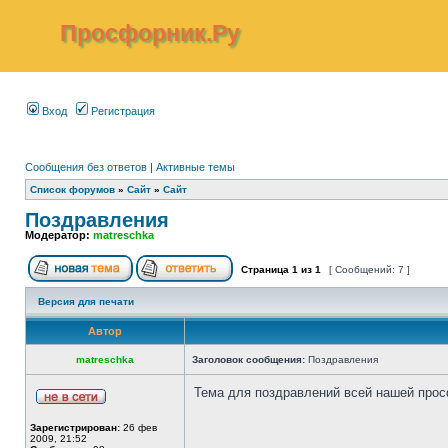
Просфорник.Ру
Вход
Регистрация
Сообщения без ответов
|
Активные темы
Список форумов
»
Сайт
»
Сайт
Поздравления
Модератор:
matreschka
Страница
1
из
1
[ Сообщений: 7 ]
Версия для печати
Автор
matreschka
Заголовок сообщения:
Поздравления
Тема для поздравлений всей нашей прос
Зарегистрирован:
26 фев
2009, 21:52