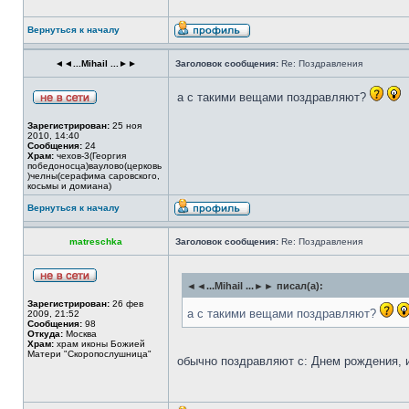
Вернуться к началу
◄◄...Mihail ...►►
Заголовок сообщения:
Re: Поздравления
а с такими вещами поздравляют?
Зарегистрирован:
25 ноя
2010, 14:40
Сообщения:
24
Храм:
чехов-3(Георгия
победоносца)ваулово(церковь
)челны(серафима саровского,
косьмы и домиана)
Вернуться к началу
matreschka
Заголовок сообщения:
Re: Поздравления
◄◄...Mihail ...►► писал(а):
Зарегистрирован:
26 фев
а с такими вещами поздравляют?
2009, 21:52
Сообщения:
98
Откуда:
Москва
Храм:
храм иконы Божией
Матери "Скоропослушница"
обычно поздравляют с: Днем рождения, 