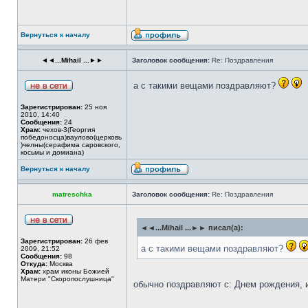
Вернуться к началу
◄◄...Mihail ...►►
Заголовок сообщения:
Re: Поздравления
а с такими вещами поздравляют?
Зарегистрирован:
25 ноя
2010, 14:40
Сообщения:
24
Храм:
чехов-3(Георгия
победоносца)ваулово(церковь
)челны(серафима саровского,
косьмы и домиана)
Вернуться к началу
matreschka
Заголовок сообщения:
Re: Поздравления
◄◄...Mihail ...►► писал(а):
Зарегистрирован:
26 фев
а с такими вещами поздравляют?
2009, 21:52
Сообщения:
98
Откуда:
Москва
Храм:
храм иконы Божией
Матери "Скоропослушница"
обычно поздравляют с: Днем рождения, 