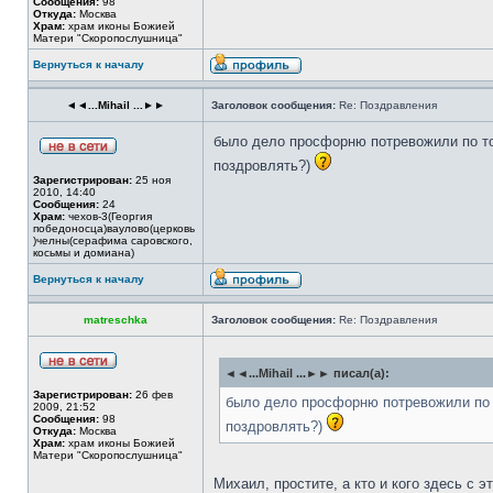
Сообщения:
98
Откуда:
Москва
Храм:
храм иконы Божией
Матери "Скоропослушница"
Вернуться к началу
◄◄...Mihail ...►►
Заголовок сообщения:
Re: Поздравления
было дело просфорню потревожили по то
поздровлять?)
Зарегистрирован:
25 ноя
2010, 14:40
Сообщения:
24
Храм:
чехов-3(Георгия
победоносца)ваулово(церковь
)челны(серафима саровского,
косьмы и домиана)
Вернуться к началу
matreschka
Заголовок сообщения:
Re: Поздравления
◄◄...Mihail ...►► писал(а):
Зарегистрирован:
26 фев
было дело просфорню потревожили по 
2009, 21:52
Сообщения:
98
поздровлять?)
Откуда:
Москва
Храм:
храм иконы Божией
Матери "Скоропослушница"
Михаил, простите, а кто и кого здесь с 