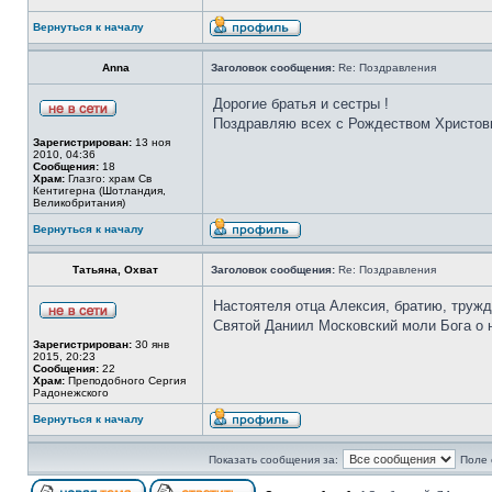
Вернуться к началу
Anna
Заголовок сообщения:
Re: Поздравления
Дорогие братья и сестры !
Поздравляю всех с Рождеством Христов
Зарегистрирован:
13 ноя
2010, 04:36
Сообщения:
18
Храм:
Глазго: храм Cв
Кентигерна (Шотландия,
Великобритания)
Вернуться к началу
Татьяна, Охват
Заголовок сообщения:
Re: Поздравления
Настоятеля отца Алексия, братию, труж
Святой Даниил Московский моли Бога о н
Зарегистрирован:
30 янв
2015, 20:23
Сообщения:
22
Храм:
Преподобного Сергия
Радонежского
Вернуться к началу
Показать сообщения за:
Поле 