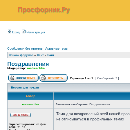
Просфорник.Ру
Вход
Регистрация
Сообщения без ответов
|
Активные темы
Список форумов
»
Сайт
»
Сайт
Поздравления
Модератор:
matreschka
Страница
1
из
1
[ Сообщений: 7 ]
Версия для печати
Автор
matreschka
Заголовок сообщения:
Поздравления
Тема для поздравлений всей нашей прос
не отписываться в профильных темах
Зарегистрирован:
26 фев
2009, 21:52