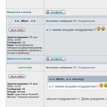
Вернуться к началу
◄◄...Mihail ...►►
Заголовок сообщения:
Re: Поздравления
а с такими вещами поздравляют?
Зарегистрирован:
25 ноя
2010, 14:40
Сообщения:
24
Храм:
чехов-3(Георгия
победоносца)ваулово(церковь
)челны(серафима саровского,
косьмы и домиана)
Вернуться к началу
matreschka
Заголовок сообщения:
Re: Поздравления
◄◄...Mihail ...►► писал(а):
Зарегистрирован:
26 фев
а с такими вещами поздравляют?
2009, 21:52
Сообщения:
98
Откуда:
Москва
Храм:
храм иконы Божией
Матери "Скоропослушница"
обычно поздравляют с: Днем рождения, 