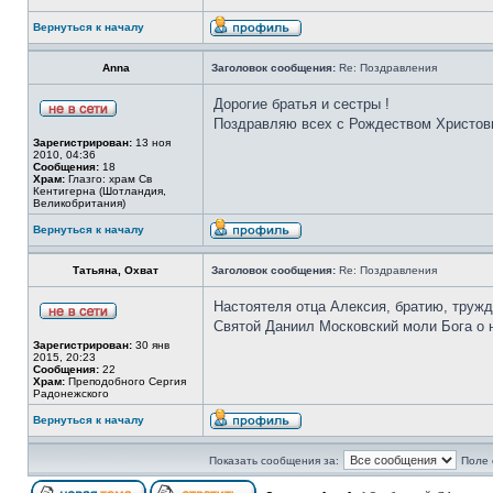
Вернуться к началу
Anna
Заголовок сообщения:
Re: Поздравления
Дорогие братья и сестры !
Поздравляю всех с Рождеством Христов
Зарегистрирован:
13 ноя
2010, 04:36
Сообщения:
18
Храм:
Глазго: храм Cв
Кентигерна (Шотландия,
Великобритания)
Вернуться к началу
Татьяна, Охват
Заголовок сообщения:
Re: Поздравления
Настоятеля отца Алексия, братию, труж
Святой Даниил Московский моли Бога о н
Зарегистрирован:
30 янв
2015, 20:23
Сообщения:
22
Храм:
Преподобного Сергия
Радонежского
Вернуться к началу
Показать сообщения за:
Поле 