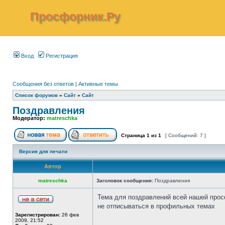
Просфорник.Ру
Вход
Регистрация
Сообщения без ответов
|
Активные темы
Список форумов
»
Сайт
»
Сайт
Поздравления
Модератор:
matreschka
Страница
1
из
1
[ Сообщений: 7 ]
Версия для печати
Автор
matreschka
Заголовок сообщения:
Поздравления
Тема для поздравлений всей нашей прос
не отписываться в профильных темах
Зарегистрирован:
26 фев
2009, 21:52