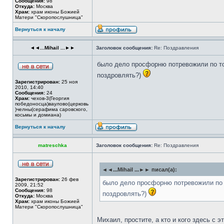
Сообщения:
98
Откуда:
Москва
Храм:
храм иконы Божией
Матери "Скоропослушница"
Вернуться к началу
◄◄...Mihail ...►►
Заголовок сообщения:
Re: Поздравления
было дело просфорню потревожили по то
поздровлять?)
Зарегистрирован:
25 ноя
2010, 14:40
Сообщения:
24
Храм:
чехов-3(Георгия
победоносца)ваулово(церковь
)челны(серафима саровского,
косьмы и домиана)
Вернуться к началу
matreschka
Заголовок сообщения:
Re: Поздравления
◄◄...Mihail ...►► писал(а):
Зарегистрирован:
26 фев
было дело просфорню потревожили по 
2009, 21:52
Сообщения:
98
поздровлять?)
Откуда:
Москва
Храм:
храм иконы Божией
Матери "Скоропослушница"
Михаил, простите, а кто и кого здесь с 