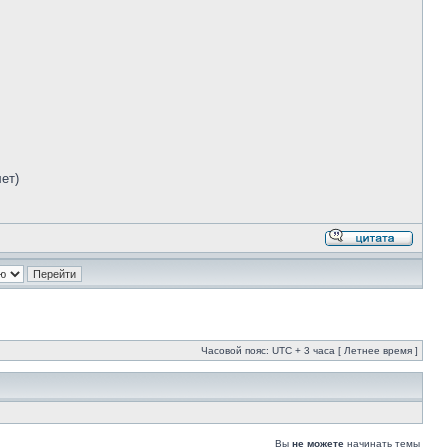
ет)
Часовой пояс: UTC + 3 часа [ Летнее время ]
Вы
не можете
начинать темы