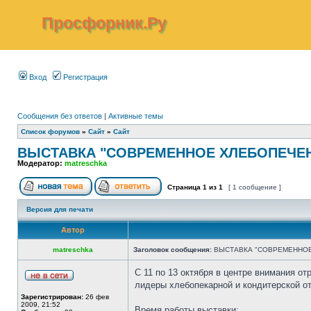
Просфорник.Ру
Вход
Регистрация
Сообщения без ответов
|
Активные темы
Список форумов
»
Сайт
»
Сайт
ВЫСТАВКА "СОВРЕМЕННОЕ ХЛЕБОПЕЧЕНИ
Модератор:
matreschka
Страница
1
из
1
[ 1 сообщение ]
Версия для печати
Автор
matreschka
Заголовок сообщения:
ВЫСТАВКА "СОВРЕМЕННОЕ
С 11 по 13 октября в центре внимания о
лидеры хлебопекарной и кондитерской от
Зарегистрирован:
26 фев
2009, 21:52
Время работы выставки: