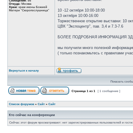
Сообщения:
98
Откуда:
Москва
Храм:
храм иконы Божией
10 -12 октября 10:00-18:00
Матери "Скоропослушница"
13 октября 10:00-16:00
Торжественное открытие выставки: 10 окт
ЦВК "Экспоцентр", пав. 3,4 и 7.3-7.6
БОЛЕЕ ПОДРОБНАЯ ИНФОРМАЦИЯ ЗД
мы получили много полезной информаци
( только познакомьтесь с правилами уча
Вернуться к началу
Показать сообщ
Страница
1
из
1
[ 1 сообщение ]
Список форумов
»
Сайт
»
Сайт
Кто сейчас на конференции
Сейчас этот форум просматривают: нет зарегистрированных пользователей и гости: