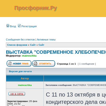
Просфорник.Ру
Вход
Регистрация
Сообщения без ответов
|
Активные темы
Список форумов
»
Сайт
»
Сайт
ВЫСТАВКА "СОВРЕМЕННОЕ ХЛЕБОПЕЧЕНИ
Модератор:
matreschka
Страница
1
из
1
[ 1 сообщение ]
Версия для печати
Автор
matreschka
Заголовок сообщения:
ВЫСТАВКА "СОВРЕМЕННОЕ
С 11 по 13 октября в 
кондитерского дела о
Зарегистрирован:
26 фев
2009, 21:52