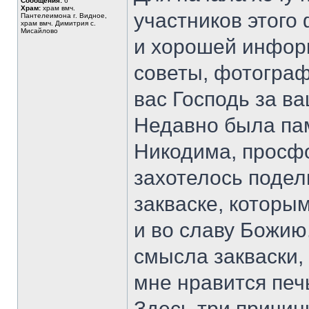
Сообщения:
6
Храм:
храм вмч.
участников этого
Пантелеимона г. Видное,
храм вмч. Димитрия с.
Мисайлово
и хорошей инфор
советы, фотограф
вас Господь за ва
Недавно была па
Никодима, просфо
захотелось подел
закваске, которы
и во славу Божию
смысла закваски,
мне нравится печь
Здесь три причин