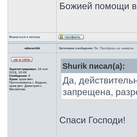
Божией помощи ва
Вернуться к началу
oduvachik
Заголовок сообщения:
Re: Просфоры на закваске.
Shurik писал(а):
Зарегистрирован:
16 ноя
2018, 10:49
Сообщения:
6
Да, действитель
Храм:
храм вмч.
Пантелеимона г. Видное,
храм вмч. Димитрия с.
запрещена, разр
Мисайлово
Спаси Господи!