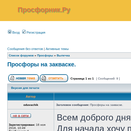
Просфорник.Ру
Вход
Регистрация
Сообщения без ответов
|
Активные темы
Список форумов
»
Просфоры
»
Выпечка
Просфоры на закваске.
Страница
1
из
1
[ Сообщений: 9 ]
Версия для печати
Автор
oduvachik
Заголовок сообщения:
Просфоры на закваске.
Всем доброго дня
Зарегистрирован:
16 ноя
Для начала хочу 
2018, 10:49