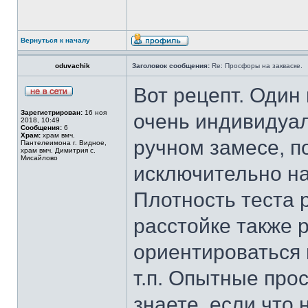
Вернуться к началу
oduvachik
Заголовок сообщения:
Re: Просфоры на закваске.
Вот рецепт. Один 
Зарегистрирован:
16 ноя
очень индивидуал
2018, 10:49
Сообщения:
6
Храм:
храм вмч.
ручном замесе, п
Пантелеимона г. Видное,
храм вмч. Димитрия с.
Мисайлово
исключительно на
Плотность теста 
расстойке также 
ориентироваться 
т.п. Опытные прос
знаете, если что 