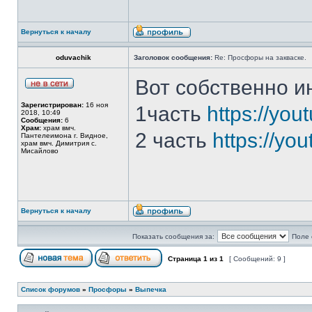
Вернуться к началу
oduvachik
Заголовок сообщения:
Re: Просфоры на закваске.
Вот собственно и
Зарегистрирован:
16 ноя
1часть
https://y
2018, 10:49
Сообщения:
6
Храм:
храм вмч.
2 часть
https://yo
Пантелеимона г. Видное,
храм вмч. Димитрия с.
Мисайлово
Вернуться к началу
Показать сообщения за:
Поле 
Страница
1
из
1
[ Сообщений: 9 ]
Список форумов
»
Просфоры
»
Выпечка