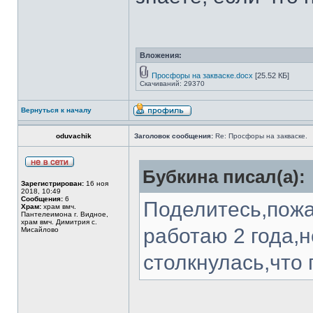
Вложения:
Просфоры на закваске.docx
[25.52 КБ]
Скачиваний: 29370
Вернуться к началу
oduvachik
Заголовок сообщения:
Re: Просфоры на закваске.
Бубкина писал(а):
Зарегистрирован:
16 ноя
2018, 10:49
Сообщения:
6
Поделитесь,пожа
Храм:
храм вмч.
Пантелеимона г. Видное,
храм вмч. Димитрия с.
работаю 2 года,н
Мисайлово
столкнулась,что