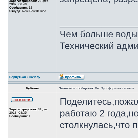
Зарегистрирован:
23 фев
2009, 00:40
Сообщения:
12
Откуда:
New-Peredelkino
______________
Чем больше воды
Технический адми
Вернуться к началу
Бубкина
Заголовок сообщения:
Re: Просфоры на закваске.
Поделитесь,пожал
Зарегистрирован:
01 дек
работаю 2 года,но
2018, 08:35
Сообщения:
1
столкнулась,что 