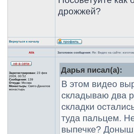
дрожжей?
Вернуться к началу
Alik
Заголовок сообщения:
Re: Видео на сайте: изготов
Дарья писал(а):
Зарегистрирован:
23 фев
2009, 00:52
Сообщения:
139
В этом видео вы
Откуда:
Москва
Монастырь:
Свято-Данилов
монастырь
складываю два р
складки осталис
туда пальцем. Н
выпечке? Донышк