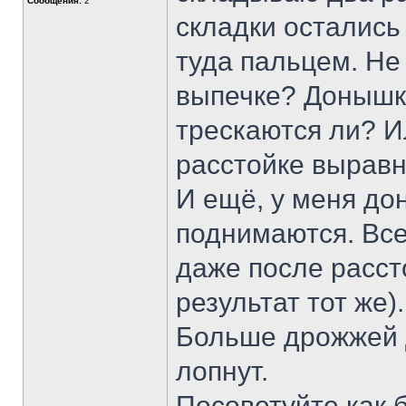
Сообщения:
2
складки остались
туда пальцем. Не
выпечке? Донышки
трескаются ли? И
расстойке вырав
И ещё, у меня до
поднимаются. Все
даже после рассто
результат тот же)
Больше дрожжей 
лопнут.
Посоветуйте как 