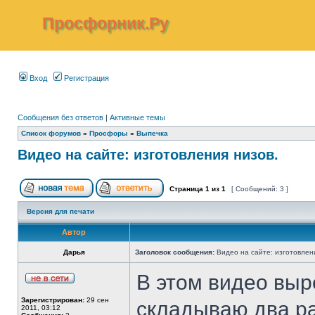
Просфорник.Ру
Вход
Регистрация
Сообщения без ответов
|
Активные темы
Список форумов
»
Просфоры
»
Выпечка
Видео на сайте: изготовления низов.
Страница
1
из
1
[ Сообщений: 3 ]
Версия для печати
Автор
Дарья
Заголовок сообщения:
Видео на сайте: изготовлен
В этом видео выр
Зарегистрирован:
29 сен
складываю два ра
2011, 03:12