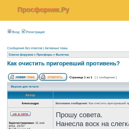
Просфорник.Ру
Вход
Регистрация
Сообщения без ответов
|
Активные темы
Список форумов
»
Просфоры
»
Выпечка
Как очистить пригоревший противень?
Страница
1
из
1
[ 1 сообщение ]
Версия для печати
Автор
Александра
Заголовок сообщения:
Как очистить пригоревший п
Прошу совета.
Нанесла воск на слег
Зарегистрирован:
11 ноя
2011, 23:57