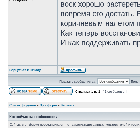
Сообщения:
13
воск хорошо растереть
вовремя его достать. 
коричневым налетом п
Как теперь восстанов
И как поддерживать п
Вернуться к началу
Показать сообщения за:
Поле 
Страница
1
из
1
[ 1 сообщение ]
Список форумов
»
Просфоры
»
Выпечка
Кто сейчас на конференции
Сейчас этот форум просматривают: нет зарегистрированных пользователей и гости: