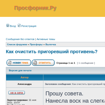
Просфорник.Ру
Вход
Регистрация
Сообщения без ответов
|
Активные темы
Список форумов
»
Просфоры
»
Выпечка
Как очистить пригоревший противень?
Страница
1
из
1
[ 1 сообщение ]
Версия для печати
Автор
Александра
Заголовок сообщения:
Как очистить пригоревший п
Прошу совета.
Нанесла воск на слег
Зарегистрирован:
11 ноя
2011, 23:57