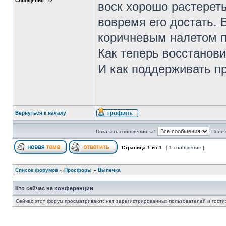
Сообщения:
13
воск хорошо растереть
вовремя его достать. 
коричневым налетом п
Как теперь восстанов
И как поддерживать п
Вернуться к началу
Показать сообщения за:
Поле 
Страница
1
из
1
[ 1 сообщение ]
Список форумов
»
Просфоры
»
Выпечка
Кто сейчас на конференции
Сейчас этот форум просматривают: нет зарегистрированных пользователей и гости: