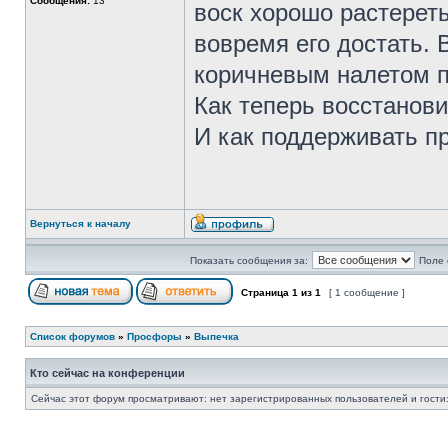
Сообщения:
13
воск хорошо растереть
вовремя его достать. 
коричневым налетом п
Как теперь восстанов
И как поддерживать п
Вернуться к началу
Показать сообщения за:
Поле 
Страница
1
из
1
[ 1 сообщение ]
Список форумов
»
Просфоры
»
Выпечка
Кто сейчас на конференции
Сейчас этот форум просматривают: нет зарегистрированных пользователей и гости: