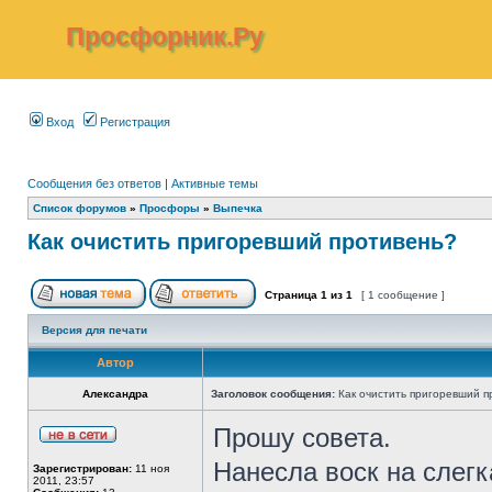
Просфорник.Ру
Вход
Регистрация
Сообщения без ответов
|
Активные темы
Список форумов
»
Просфоры
»
Выпечка
Как очистить пригоревший противень?
Страница
1
из
1
[ 1 сообщение ]
Версия для печати
Автор
Александра
Заголовок сообщения:
Как очистить пригоревший п
Прошу совета.
Нанесла воск на слег
Зарегистрирован:
11 ноя
2011, 23:57