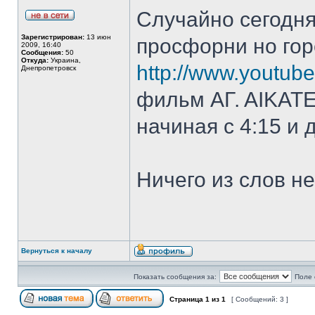
Cлучайно сегодня
Зарегистрирован:
13 июн
просфорни но гор
2009, 16:40
Сообщения:
50
Откуда:
Украина,
http://www.youtu
Днепропетровск
фильм ΑΓ. ΑΙΚΑΤ
начиная с 4:15 и 
Ничего из слов не
Вернуться к началу
Показать сообщения за:
Поле 
Страница
1
из
1
[ Сообщений: 3 ]