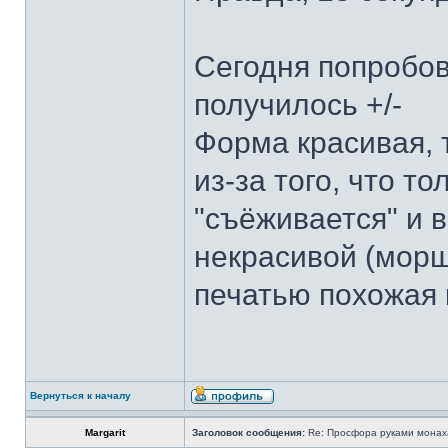
Сегодня попробов
получилось +/-
Форма красивая, 
из-за того, что т
"съёживается" и 
некрасивой (морщ
печатью похожая 
Вернуться к началу
Margarit
Заголовок сообщения:
Re: Просфора руками монаха