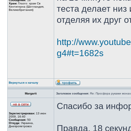
Сообщения:
18
Храм:
Глазго: храм Cв
теста делает низ
Кентигерна (Шотландия,
Великобритания)
отделяя их друг о
http://www.youtube
g4#t=1682s
Вернуться к началу
Margarit
Заголовок сообщения:
Re: Просфора руками монаха
Спасибо за инфор
Зарегистрирован:
13 июн
2009, 16:40
Сообщения:
50
Откуда:
Украина,
Правда, 18 секун
Днепропетровск