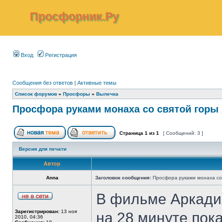
Просфорник.Ру
Вход
Регистрация
Сообщения без ответов
|
Активные темы
Список форумов
»
Просфоры
»
Выпечка
Просфора руками монаха со святой горы
Страница
1
из
1
[ Сообщений: 3 ]
Версия для печати
Автор
Anna
Заголовок сообщения:
Просфора руками монаха со
В фильме Аркади
Зарегистрирован:
13 ноя
на 28 минуте пока
2010, 04:36