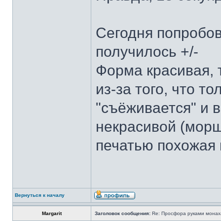
Сегодня попробов
получилось +/-
Форма красивая, 
из-за того, что т
"съёживается" и 
некрасивой (морщ
печатью похожая 
Вернуться к началу
Margarit
Заголовок сообщения:
Re: Просфора руками монаха