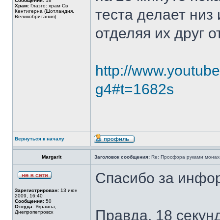
Сообщения:
18
Храм:
Глазго: храм Cв
теста делает низ
Кентигерна (Шотландия,
Великобритания)
отделяя их друг о
http://www.youtube
g4#t=1682s
Вернуться к началу
Margarit
Заголовок сообщения:
Re: Просфора руками монаха
Спасибо за инфор
Зарегистрирован:
13 июн
2009, 16:40
Сообщения:
50
Откуда:
Украина,
Правда, 18 секун
Днепропетровск