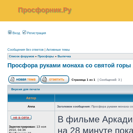
Просфорник.Ру
Вход
Регистрация
Сообщения без ответов
|
Активные темы
Список форумов
»
Просфоры
»
Выпечка
Просфора руками монаха со святой горы
Страница
1
из
1
[ Сообщений: 3 ]
Версия для печати
Автор
Anna
Заголовок сообщения:
Просфора руками монаха со
В фильме Аркади
Зарегистрирован:
13 ноя
на 28 минуте пока
2010, 04:36