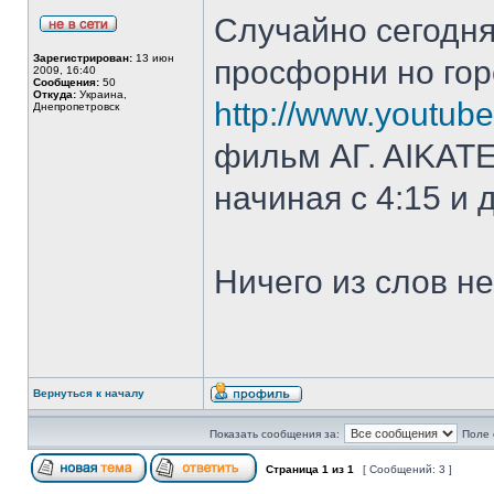
Cлучайно сегодня
Зарегистрирован:
13 июн
просфорни но гор
2009, 16:40
Сообщения:
50
Откуда:
Украина,
http://www.youtu
Днепропетровск
фильм ΑΓ. ΑΙΚΑΤ
начиная с 4:15 и 
Ничего из слов не
Вернуться к началу
Показать сообщения за:
Поле 
Страница
1
из
1
[ Сообщений: 3 ]