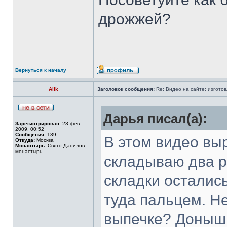
дрожжей?
Вернуться к началу
Alik
Заголовок сообщения:
Re: Видео на сайте: изготов
Дарья писал(а):
Зарегистрирован:
23 фев
2009, 00:52
Сообщения:
139
В этом видео вы
Откуда:
Москва
Монастырь:
Свято-Данилов
монастырь
складываю два р
складки осталис
туда пальцем. Н
выпечке? Донышк