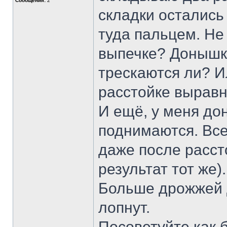
Сообщения:
2
складки остались
туда пальцем. Не
выпечке? Донышки
трескаются ли? И
расстойке вырав
И ещё, у меня до
поднимаются. Все
даже после рассто
результат тот же)
Больше дрожжей 
лопнут.
Посоветуйте как 