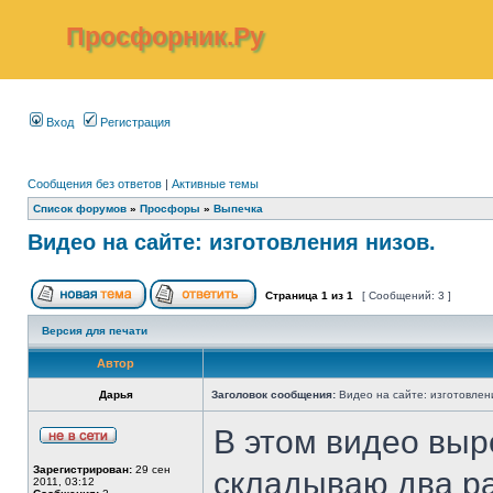
Просфорник.Ру
Вход
Регистрация
Сообщения без ответов
|
Активные темы
Список форумов
»
Просфоры
»
Выпечка
Видео на сайте: изготовления низов.
Страница
1
из
1
[ Сообщений: 3 ]
Версия для печати
Автор
Дарья
Заголовок сообщения:
Видео на сайте: изготовлен
В этом видео выр
Зарегистрирован:
29 сен
складываю два ра
2011, 03:12