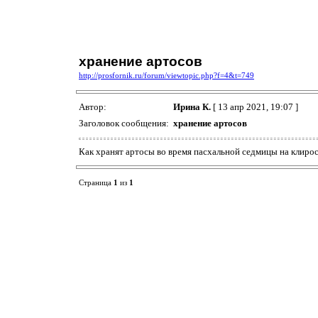
хранение артосов
http://prosfornik.ru/forum/viewtopic.php?f=4&t=749
Автор:
Ирина К.
[ 13 апр 2021, 19:07 ]
Заголовок сообщения:
хранение артосов
Как хранят артосы во время пасхальной седмицы на клирос
Страница
1
из
1