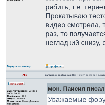
Сообщения:
1
рябить, т.е. теря
Прокатываю тесто
видео смотрела, т
раз, то получаетс
негладкий снизу,
Вернуться к началу
Alik
Заголовок сообщения:
Re: "Рябит" тесто при выкат
мон. Паисия писал(
Зарегистрирован:
23 фев
2009, 00:52
Сообщения:
139
Уважаемые форум
Откуда:
Москва
Монастырь:
Свято-Данилов
монастырь