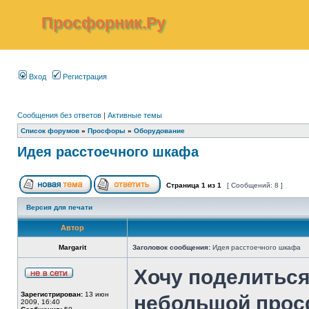
Просфорник.Ру
Вход
Регистрация
Сообщения без ответов
|
Активные темы
Список форумов
»
Просфоры
»
Оборудование
Идея расстоечного шкафа
Страница
1
из
1
[ Сообщений: 8 ]
Версия для печати
Автор
Margarit
Заголовок сообщения:
Идея расстоечного шкафа
Хочу поделиться
Зарегистрирован:
13 июн
небольшой прос
2009, 16:40