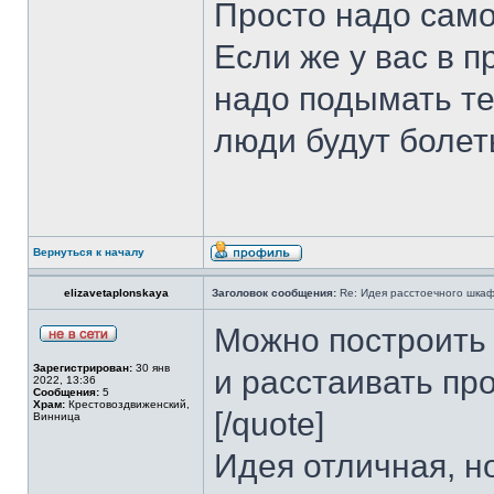
Просто надо само
Если же у вас в п
надо подымать те
люди будут болет
Вернуться к началу
elizavetaplonskaya
Заголовок сообщения:
Re: Идея расстоечного шка
Можно построить 
Зарегистрирован:
30 янв
и расстаивать пр
2022, 13:36
Сообщения:
5
Храм:
Крестовоздвиженский,
[/quote]
Винница
Идея отличная, но