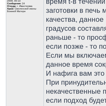
время t-в течении
2009, 00:14
Сообщения:
24
Откуда:
г. Ивантеевка
заготовки в печь
Храм:
Смоленской иконы
Божией Матери
качества, данное
градусов составл
раньше - то прос
если позже - то п
Если мы включаем
данное время сок
И нафига вам это 
При принудительн
некачественные 
если подход буде