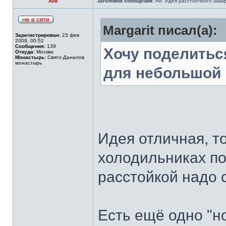
Alik
Заголовок сообщения:
Re: Идея расстоечного шка
Margarit писал(а):
Зарегистрирован:
23 фев
2009, 00:52
Сообщения:
139
Хочу поделитьс
Откуда:
Москва
Монастырь:
Свято-Данилов
монастырь
для небольшой
Идея отличная, т
холодильниках по
расстойкой надо 
Есть ещё одно "н