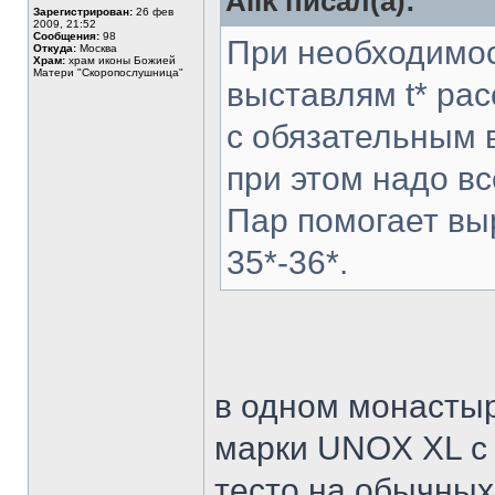
Alik писал(а):
Зарегистрирован:
26 фев
2009, 21:52
Сообщения:
98
При необходимос
Откуда:
Москва
Храм:
храм иконы Божией
Матери "Скоропослушница"
выставлям t* ра
с обязательным 
при этом надо в
Пар помогает вы
35*-36*.
в одном монастыр
марки UNOX XL с
тесто на обычных