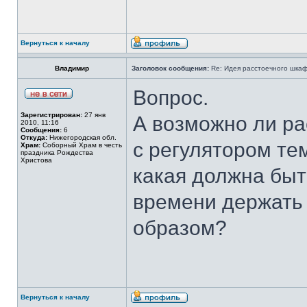
Вернуться к началу
Владимир
Заголовок сообщения:
Re: Идея расстоечного шка
Вопрос.
Зарегистрирован:
27 янв
А возможно ли ра
2010, 11:16
Сообщения:
6
Откуда:
Нижегородская обл.
с регулятором те
Храм:
Соборный Храм в честь
праздника Рождества
Христова
какая должна быт
времени держать 
образом?
Вернуться к началу