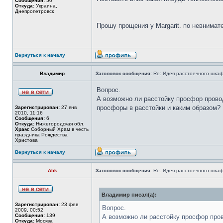
Сообщения:
50
Откуда:
Украина,
Днепропетровск
Прошу прощения у Margarit. по невнима
Вернуться к началу
Владимир
Заголовок сообщения:
Re: Идея расстоечного шка
Вопрос.
А возможно ли расстойку просфор провод
просфоры в расстойки и каким образом?
Зарегистрирован:
27 янв
2010, 11:16
Сообщения:
6
Откуда:
Нижегородская обл.
Храм:
Соборный Храм в честь
праздника Рождества
Христова
Вернуться к началу
Alik
Заголовок сообщения:
Re: Идея расстоечного шка
Владимир писал(а):
Зарегистрирован:
23 фев
Вопрос.
2009, 00:52
Сообщения:
139
А возможно ли расстойку просфор пров
Откуда:
Москва