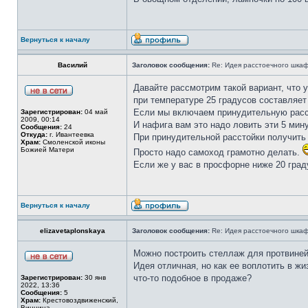
Вернуться к началу
Василий
Заголовок сообщения:
Re: Идея расстоечного шка
Давайте рассмотрим такой вариант, что у
при температуре 25 градусов составляет
Если мы включаем принудительную расст
Зарегистрирован:
04 май
2009, 00:14
И нафига вам это надо ловить эти 5 мину
Сообщения:
24
Откуда:
г. Ивантеевка
При принудительной расстойки получить
Храм:
Смоленской иконы
Божией Матери
Просто надо самоход грамотно делать.
Если же у вас в просфорне ниже 20 град
Вернуться к началу
elizavetaplonskaya
Заголовок сообщения:
Re: Идея расстоечного шка
Можно построить стеллаж для протвиней 
Идея отличная, но как ее воплотить в жи
что-то подобное в продаже?
Зарегистрирован:
30 янв
2022, 13:36
Сообщения:
5
Храм:
Крестовоздвиженский,
Винница