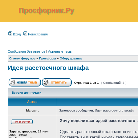
Просфорник.Ру
Вход
Регистрация
Сообщения без ответов
|
Активные темы
Список форумов
»
Просфоры
»
Оборудование
Идея расстоечного шкафа
Страница
1
из
1
[ Сообщений: 8 ]
Версия для печати
Автор
Margarit
Заголовок сообщения:
Идея расстоечного шкафа
Хочу поделиться идеей расстоечного
Сделать расстоечный шкаф можно из ста
Зарегистрирован:
13 июн
2009, 16:40
Поставить вниз какой нибудь теплоэлеме