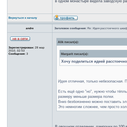
в одном монастыре видела заводскую ра
Вернуться к началу
andre
Заголовок сообщения:
Re: Идея расстоечного шка
Alik писал(а):
Зарегистрирован:
28 мар
2010, 02:53
Сообщения:
3
Margarit писал(а):
Хочу поделиться идеей расстоечн
Идея отличная, только небезопасная. 
Есть ещё одно "но", нужно чтобы тёпл
размеру меньше размера полки.
Вниз безбоязненно можно поставить эл
Это немногим сложнее, чем просто хол
В овощном отделении, лампочки по 100 в