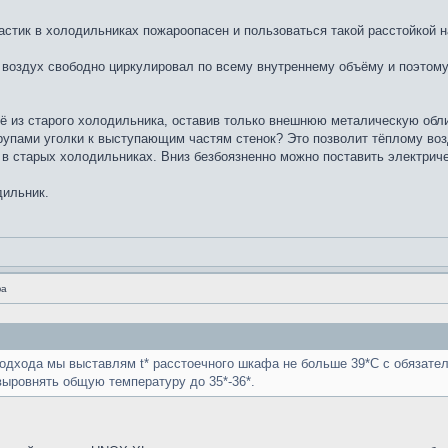
астик в холодильниках пожароопасен и пользоваться такой расстойкой н
й воздух свободно циркулировал по всему внутреннему объёму и поэтом
сё из старого холодильника, оставив только внешнюю металическую обл
упами уголки к выступающим частям стенок? Это позволит тёплому воз
в старых холодильниках. Вниз безбоязненно можно поставить электриче
дильник.
фа
подхода мы выставлям t* расстоечного шкафа не больше 39*С с обязате
выровнять общую температуру до 35*-36*.