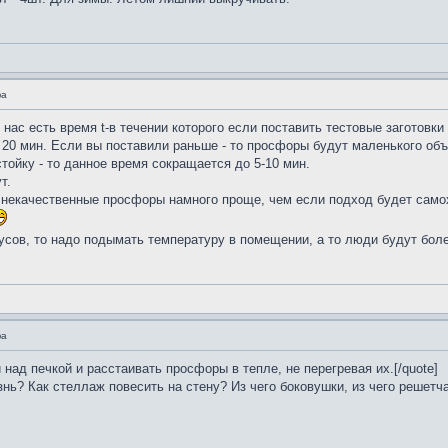
фа
 нас есть время t-в течении которого если поставить тестовые заготовк
 20 мин. Если вы поставили раньше - то просфоры будут маленького объе
ойку - то данное время сокращается до 5-10 мин.
т.
 некачественные просфоры намного проще, чем если подход будет само
усов, то надо подымать температуру в помещении, а то люди будут бол
фа
над печкой и расстаивать просфоры в тепле, не перегревая их.[/quote]
знь? Как стеллаж повесить на стену? Из чего боковушки, из чего решетч