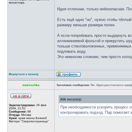
монастырь
Идея отличная, только небезопасная. Пл
Есть ещё одно "но", нужно чтобы тёплы
размеру меньше размера полки.
А если попробовать просто выдернуть в
аллюминиевой фольгой и прикрутить шур
тоньше стекловолоконных, применяемых 
подливать воду.
Это немногим сложнее, чем просто холо
Вернуться к началу
matreschka
Заголовок сообщения:
Re: Идея расстоечного шка
Alik писал(а):
Зарегистрирован:
26 фев
При необходимости ускорить процесс 
2009, 21:52
Сообщения:
98
контролировать подход. Пар помогает 
Откуда:
Москва
Храм:
храм иконы Божией
Матери "Скоропослушница"