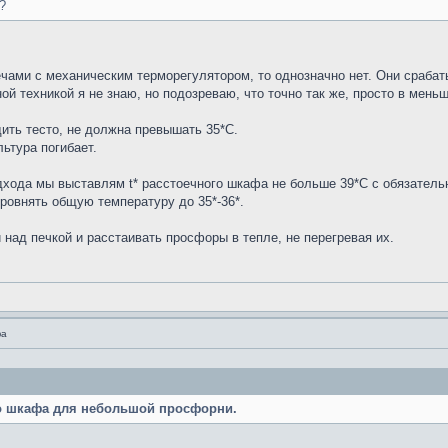
?
чами с механическим терморегулятором, то однозначно нет. Они сраба
й техникой я не знаю, но подозреваю, что точно так же, просто в меньш
ить тесто, не должна превышать 35*С.
ьтура погибает.
дхода мы выставлям t* расстоечного шкафа не больше 39*С с обязател
ровнять общую температуру до 35*-36*.
над печкой и расстаивать просфоры в тепле, не перегревая их.
фа
го шкафа для небольшой просфорни.