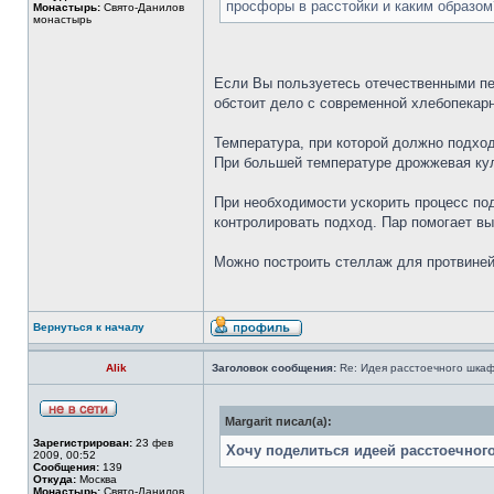
просфоры в расстойки и каким образом
Монастырь:
Свято-Данилов
монастырь
Если Вы пользуетесь отечественными пе
обстоит дело с современной хлебопекарно
Температура, при которой должно подход
При большей температуре дрожжевая кул
При необходимости ускорить процесс по
контролировать подход. Пар помогает вы
Можно построить стеллаж для протвиней 
Вернуться к началу
Alik
Заголовок сообщения:
Re: Идея расстоечного шка
Margarit писал(а):
Зарегистрирован:
23 фев
Хочу поделиться идеей расстоечно
2009, 00:52
Сообщения:
139
Откуда:
Москва
Монастырь:
Свято-Данилов