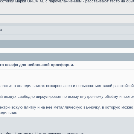
сстойку марки UNOX XL с пароувлажнением - расстаивают тесто на обыч
фа
ого шкафа для небольшой просфорни.
Пластик в холодильниках пожароопасен и пользоваться такой расстойкой
ый воздух свободно циркулировал по всему внутреннему объёму и поэт
ектрическую плитку и на неё металлическую ванночку, в которую можно
одильник.
т - 4шт. Для зимы. Летом лишнии выкручивать.