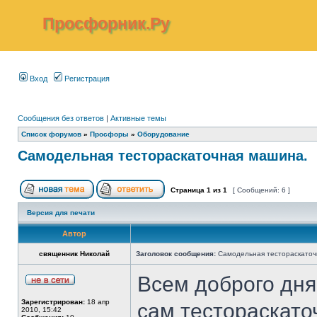
Просфорник.Ру
Вход
Регистрация
Сообщения без ответов
|
Активные темы
Список форумов
»
Просфоры
»
Оборудование
Самодельная тестораскаточная машина.
Страница
1
из
1
[ Сообщений: 6 ]
Версия для печати
Автор
священник Николай
Заголовок сообщения:
Самодельная тестораскаточ
Всем доброго дня
Зарегистрирован:
18 апр
сам тестораскато
2010, 15:42