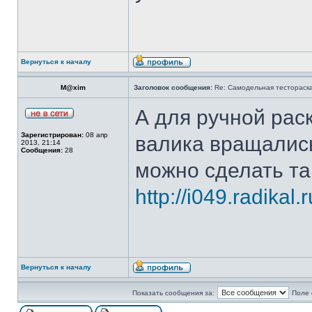
Вернуться к началу
M@xim
Заголовок сообщения:
Re: Самодельная тестораск
А для ручной рас
Зарегистрирован:
08 апр
валика вращались
2013, 21:14
Сообщения:
28
можно сделать та
http://i049.radikal
Вернуться к началу
Показать сообщения за:
Поле 