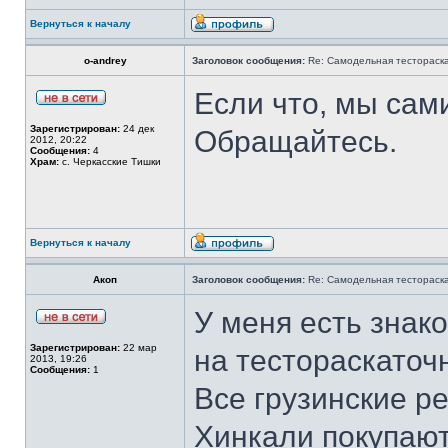
Вернуться к началу
o-andrey
Заголовок сообщения:
Re: Самодельная тестораск
Если что, мы сам
Зарегистрирован:
24 дек
Обращайтесь.
2012, 20:22
Сообщения:
4
Храм:
с. Черкасские Тишки
Вернуться к началу
Акоп
Заголовок сообщения:
Re: Самодельная тестораск
У меня есть зна
Зарегистрирован:
22 мар
на тестораскаточ
2013, 19:26
Сообщения:
1
Все грузинские р
Хинкали покупают 