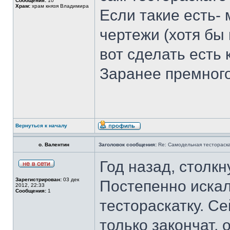
Сообщения:
10
Храм:
храм князя Владимира
Если такие есть-
чертежи (хотя бы
вот сделать есть 
Заранее премного
Вернуться к началу
о. Валентин
Заголовок сообщения:
Re: Самодельная тестораск
Год назад, столкн
Зарегистрирован:
03 дек
Постепенно искал
2012, 22:33
Сообщения:
1
тестораскатку. Се
только закончат, 