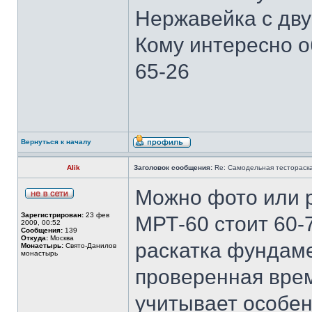
Нержавейка с дву
Кому интересно о
65-26
Вернуться к началу
Alik
Заголовок сообщения:
Re: Самодельная тестораск
Можно фото или 
Зарегистрирован:
23 фев
МРТ-60 стоит 60-
2009, 00:52
Сообщения:
139
Откуда:
Москва
раскатка фундаме
Монастырь:
Свято-Данилов
монастырь
проверенная врем
учитывает особен