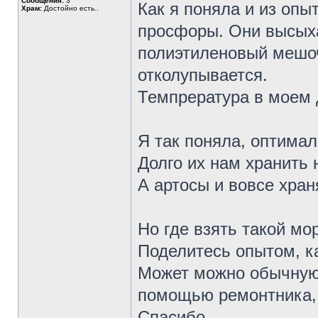
Сообщения:
3
Как я поняла и из опы
Храм:
Достойно есть..
просфоры. Они высыха
полиэтиленовый мешоч
отколупывается.
Темпрература в моем 
Я так поняла, оптимал
Долго их нам хранить 
А артосы и вовсе хранят
Но где взять такой мо
Поделитесь опытом, к
Может можно обычную 
помощью ремонтника, 
Спасибо.