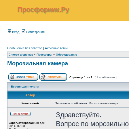
Просфорник.Ру
Вход
Регистрация
Сообщения без ответов
|
Активные темы
Список форумов
»
Просфоры
»
Оборудование
Морозильная камера
Страница
1
из
1
[ 1 сообщение ]
Версия для печати
Автор
КоляскинаА
Заголовок сообщения:
Морозильная камера
Здравствуйте.
Вопрос по морозильно
Зарегистрирован:
28 дек
2014, 07:08