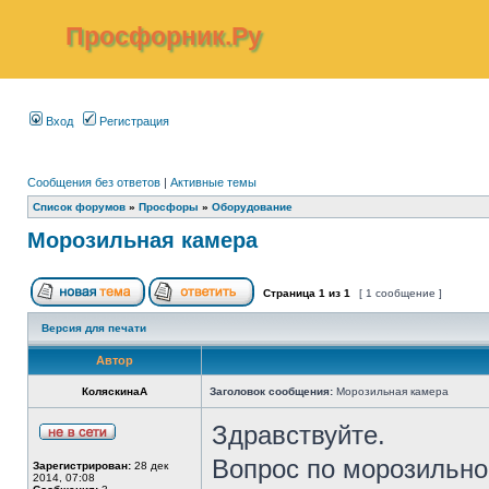
Просфорник.Ру
Вход
Регистрация
Сообщения без ответов
|
Активные темы
Список форумов
»
Просфоры
»
Оборудование
Морозильная камера
Страница
1
из
1
[ 1 сообщение ]
Версия для печати
Автор
КоляскинаА
Заголовок сообщения:
Морозильная камера
Здравствуйте.
Вопрос по морозильно
Зарегистрирован:
28 дек
2014, 07:08