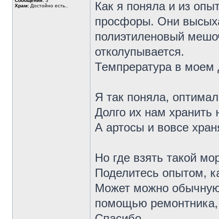
Сообщения:
3
Как я поняла и из опы
Храм:
Достойно есть..
просфоры. Они высыха
полиэтиленовый мешоч
отколупывается.
Темпрература в моем 
Я так поняла, оптимал
Долго их нам хранить 
А артосы и вовсе хранят
Но где взять такой мо
Поделитесь опытом, к
Может можно обычную 
помощью ремонтника, 
Спасибо.