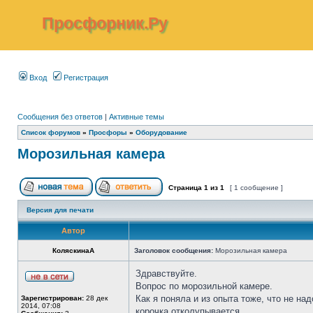
Просфорник.Ру
Вход
Регистрация
Сообщения без ответов
|
Активные темы
Список форумов
»
Просфоры
»
Оборудование
Морозильная камера
Страница
1
из
1
[ 1 сообщение ]
Версия для печати
Автор
КоляскинаА
Заголовок сообщения:
Морозильная камера
Здравствуйте.
Вопрос по морозильной камере.
Как я поняла и из опыта тоже, что не н
Зарегистрирован:
28 дек
2014, 07:08
корочка отколупывается.