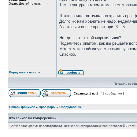
Сообщения:
3
Храм:
Достойно есть..
Темпрература в моем домашнем морозиль
Я так поняла, оптимально хранить просф
Долго их нам хранить не надо, неделя-дв
А артосы и вовсе хранят при -3...-5.
Но где взять такой морозильник?
Поделитесь опытом, как вы решаете воп
Может можно обычную морозильную камер
Спасибо.
Вернуться к началу
Показать сообщ
Страница
1
из
1
[ 1 сообщение ]
Список форумов
»
Просфоры
»
Оборудование
Кто сейчас на конференции
Сейчас этот форум просматривают: нет зарегистрированных пользователей и гости: