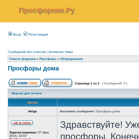
Просфорник.Ру
Вход
Регистрация
Сообщения без ответов
|
Активные темы
Список форумов
»
Просфоры
»
Оборудование
Просфоры дома
Страница
1
из
1
[ Сообщений: 5 ]
Версия для печати
Автор
Helga
Заголовок сообщения:
Просфоры дома
Здравствуйте! Уж
Зарегистрирован:
07 фев
просфоры. Конечн
2015, 23:07