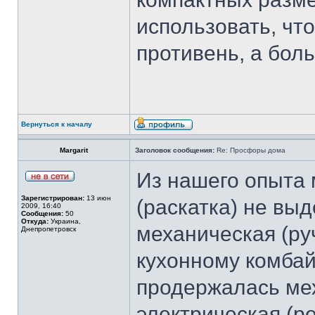
использовать, что
противень, а бол
Вернуться к началу
Margarit
Заголовок сообщения:
Re: Просфоры дома
Из нашего опыта 
Зарегистрирован:
13 июн
(раскатка) не вы
2009, 16:40
Сообщения:
50
Откуда:
Украина,
механическая (руч
Днепропетровск
кухонному комба
продержалась мех
электрическая (ре