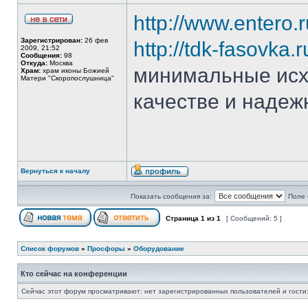
http://www.entero.
Зарегистрирован:
26 фев
http://tdk-fasovka.
2009, 21:52
Сообщения:
98
Откуда:
Москва
минимальные исх
Храм:
храм иконы Божией
Матери "Скоропослушница"
качестве и надеж
Вернуться к началу
Показать сообщения за:
Поле 
Страница
1
из
1
[ Сообщений: 5 ]
Список форумов
»
Просфоры
»
Оборудование
Кто сейчас на конференции
Сейчас этот форум просматривают: нет зарегистрированных пользователей и гости: