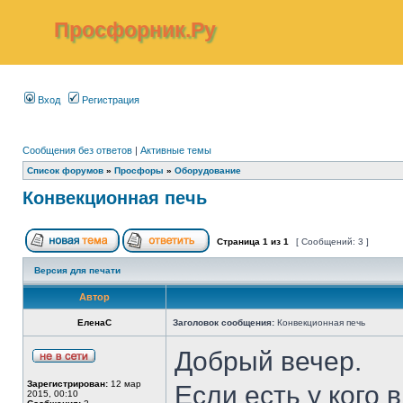
Просфорник.Ру
Вход
Регистрация
Сообщения без ответов
|
Активные темы
Список форумов
»
Просфоры
»
Оборудование
Конвекционная печь
Страница
1
из
1
[ Сообщений: 3 ]
Версия для печати
Автор
ЕленаС
Заголовок сообщения:
Конвекционная печь
Добрый вечер.
Зарегистрирован:
12 мар
Если есть у кого
2015, 00:10