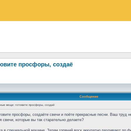
товите просфоры, создаё
Сообщение
ые вещи: готовите просфоры, создаё
овите просфоры, создаёте свечи и поёте прекрасные песни. Ваш труд н
я свечи, которые вы так старательно делаете?
а в специальной машине. Затем горячий воск аккуратно разливают по фо