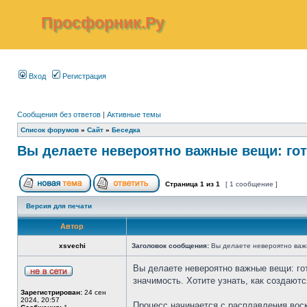
Просфорник.Ру
Вход
Регистрация
Сообщения без ответов
|
Активные темы
Список форумов
»
Сайт
»
Беседка
Вы делаете невероятно важные вещи: го
Страница
1
из
1
[ 1 сообщение ]
Версия для печати
Автор
xsvechi
Заголовок сообщения:
Вы делаете невероятно важн
Вы делаете невероятно важные вещи: гот
значимость. Хотите узнать, как создаютс
Зарегистрирован:
24 сен
2024, 20:57
Процесс начинается с расплавления воск