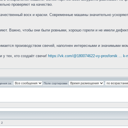
ельно проверяют на качество.
качественный воск и краски. Современные машины значительно ускоряю
ряют. Важно, чтобы они были ровными, хорошо горели и не имели дефект
анимается производством свечей, наполнен интересными и значимыми мо
и у тех, кто создаёт свечи!
https://vk.com/@180074622-vy-prosfornik ... k-
ения за:
Поле сортировки
 2