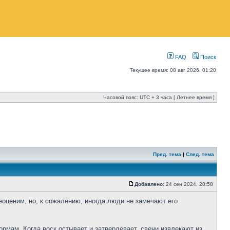
FAQ
Поиск
Текущее время: 08 авг 2026, 01:20
Часовой пояс: UTC + 3 часа [ Летнее время ]
Пред. тема
|
След. тема
Добавлено:
24 сен 2024, 20:58
еоценим, но, к сожалению, иногда люди не замечают его
рмам. Когда воск остывает и затвердевает, свечи извлекают из