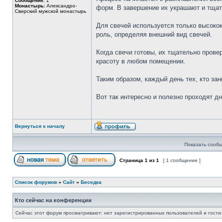
Сообщения:
1
Монастырь:
Александро-
форм. В завершение их украшают и тщат
Свирский мужской монастырь
Для свечей используется только высоко
роль, определяя внешний вид свечей.
Когда свечи готовы, их тщательно прове
красоту в любом помещении.
Таким образом, каждый день тех, кто з
Вот так интересно и полезно проходят дн
Вернуться к началу
Показать сообщ
Страница
1
из
1
[ 1 сообщение ]
Список форумов
»
Сайт
»
Беседка
Кто сейчас на конференции
Сейчас этот форум просматривают: нет зарегистрированных пользователей и гости: