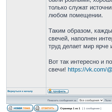
только служат источни
любом помещении.
Таким образом, кажды
свечей, наполнен инт
труд делает мир ярче 
Вот так интересно и по
свечи!
https://vk.com/@
Вернуться к началу
Показать сообщения за:
Поле 
Страница
1
из
1
[ 1 сообщение ]