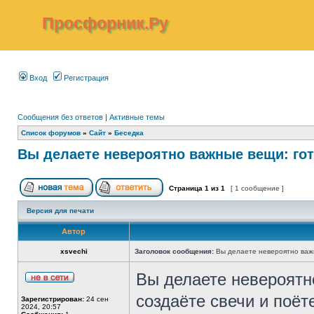
Просфорник.Ру
Вход
Регистрация
Сообщения без ответов
|
Активные темы
Список форумов
»
Сайт
»
Беседка
Вы делаете невероятно важные вещи: го
Страница
1
из
1
[ 1 сообщение ]
Версия для печати
Автор
xsvechi
Заголовок сообщения:
Вы делаете невероятно важн
Вы делаете невероятн
создаёте свечи и поёт
Зарегистрирован:
24 сен
2024, 20:57