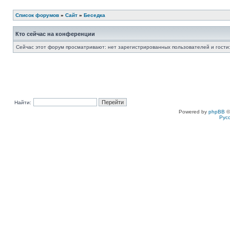
Список форумов
»
Сайт
»
Беседка
Кто сейчас на конференции
Сейчас этот форум просматривают: нет зарегистрированных пользователей и гости:
Найти:
Powered by
phpBB
©
Рус