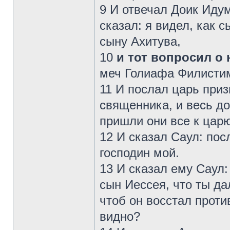
9 И отвечал Доик Иду
сказал: я видел, как 
сыну Ахитува,
10
и тот вопросил о
меч Голиафа Филистим
11 И послал царь приз
священника, и весь до
пришли они все к царю
12 И сказал Саул: посл
господин мой.
13 И сказал ему Саул:
сын Иессея, что ты да
чтоб он восстал проти
видно?