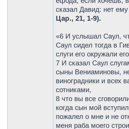
ефода; если хочешь, во
сказал Давид: нет ему
Цар., 21, 1-9).
«6 И услышал Саул, ч
Саул сидел тогда в Гив
слуги его окружали его
7 И сказал Саул слуга
сыны Вениаминовы, не
виноградники и всех 
сотниками,
8 что вы все сговорил
когда сын мой вступил
пожалел о мне и не от
меня раба моего строи