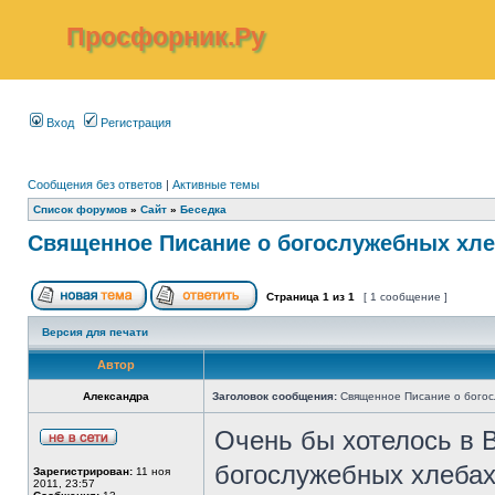
Просфорник.Ру
Вход
Регистрация
Сообщения без ответов
|
Активные темы
Список форумов
»
Сайт
»
Беседка
Священное Писание о богослужебных хле
Страница
1
из
1
[ 1 сообщение ]
Версия для печати
Автор
Александра
Заголовок сообщения:
Священное Писание о богос
Очень бы хотелось в В
богослужебных хлебах
Зарегистрирован:
11 ноя
2011, 23:57