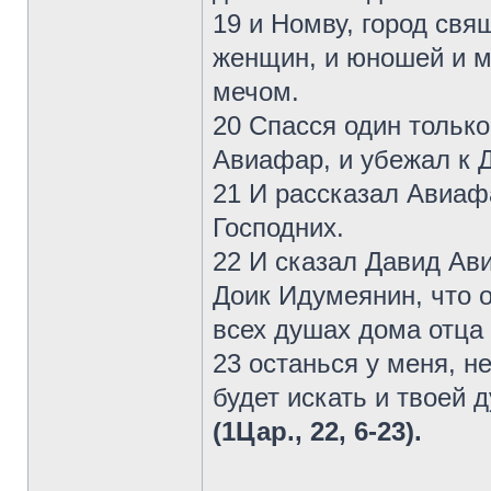
19 и Номву, город свя
женщин, и юношей и м
мечом.
20 Спасся один только
Авиафар, и убежал к 
21 И рассказал Авиаф
Господних.
22 И сказал Давид Ави
Доик Идумеянин, что о
всех душах дома отца 
23 останься у меня, н
будет искать и твоей 
(1Цар., 22, 6-23).