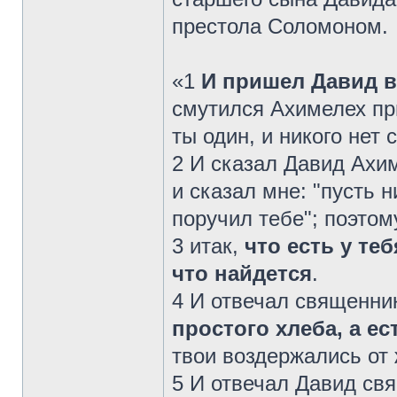
престола Соломоном.
«1
И пришел Давид в
смутился Ахимелех пр
ты один, и никого нет 
2 И сказал Давид Ахи
и сказал мне: "пусть н
поручил тебе"; поэтом
3 итак,
что есть у те
что найдется
.
4 И отвечал священник
простого хлеба, а е
твои воздержались от 
5 И отвечал Давид свя