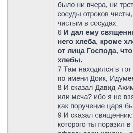
было ни вчера, ни тре
сосуды отроков чисты,
чистым в сосудах.
6
И дал ему священн
него хлеба, кроме х
от лица Господа, чт
хлебы.
7 Там находился в тот
по имени Доик, Идуме
8 И сказал Давид Ахим
или меча? ибо я не вз
как поручение царя б
9 И сказал священник
которого ты поразил в