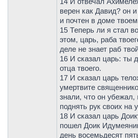
14 И отвечал Ахимелех
верен как Давид? он и
и почтен в доме твоем
15 Теперь ли я стал в
этом, царь, раба твое
деле не знает раб твой
16 И сказал царь: ты 
отца твоего.
17 И сказал царь тело
умертвите священников
знали, что он убежал,
поднять рук своих на 
18 И сказал царь Доик
пошел Доик Идумеянин
день восемьдесят пят