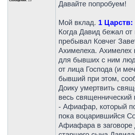
Сообщения:
13
Давайте попробуем!
Мой вклад.
1 Царств: 2
Когда Давид бежал от 
пребывал Ковчег Заве
Ахимелеха. Ахимелех 
для бывших с ним люд
от лица Господа (и ме
бывший при этом, соо
Доику умертвить свящ
весь священнический 
- Афиафар, который п
пока воцарившийся Со
Афиафара в заговоре 
старшего сына Давида