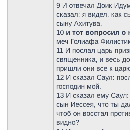
9 И отвечал Доик Иду
сказал: я видел, как 
сыну Ахитува,
10
и тот вопросил о
меч Голиафа Филистим
11 И послал царь приз
священника, и весь до
пришли они все к царю
12 И сказал Саул: посл
господин мой.
13 И сказал ему Саул:
сын Иессея, что ты да
чтоб он восстал проти
видно?