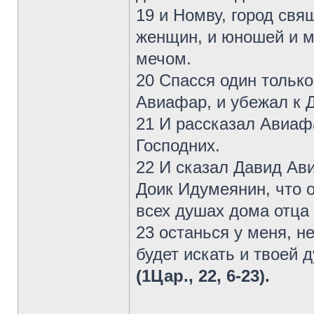
19 и Номву, город свя
женщин, и юношей и м
мечом.
20 Спасся один только
Авиафар, и убежал к 
21 И рассказал Авиаф
Господних.
22 И сказал Давид Ави
Доик Идумеянин, что о
всех душах дома отца 
23 останься у меня, н
будет искать и твоей 
(1Цар., 22, 6-23).