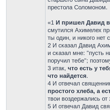
престола Соломоном.
«1
И пришел Давид в
смутился Ахимелех пр
ты один, и никого нет 
2 И сказал Давид Ахи
и сказал мне: "пусть н
поручил тебе"; поэтом
3 итак,
что есть у те
что найдется
.
4 И отвечал священник
простого хлеба, а е
твои воздержались от 
5 И отвечал Давид свя