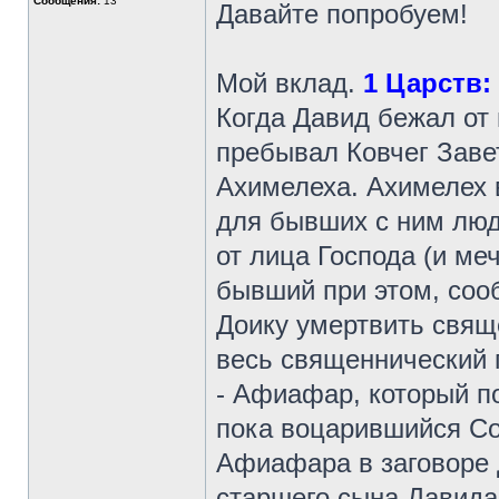
Сообщения:
13
Давайте попробуем!
Мой вклад.
1 Царств: 2
Когда Давид бежал от 
пребывал Ковчег Заве
Ахимелеха. Ахимелех 
для бывших с ним люд
от лица Господа (и ме
бывший при этом, соо
Доику умертвить свящ
весь священнический 
- Афиафар, который п
пока воцарившийся Со
Афиафара в заговоре 
старшего сына Давида