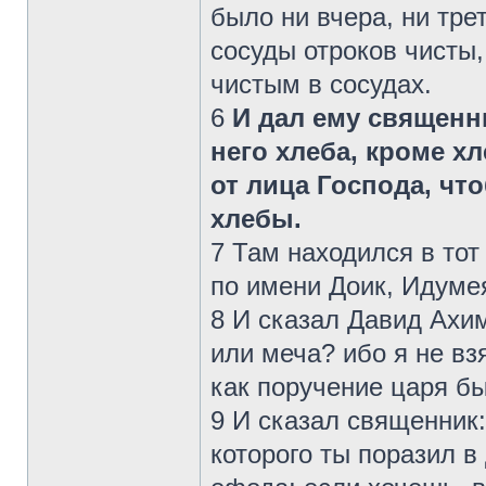
было ни вчера, ни тре
сосуды отроков чисты,
чистым в сосудах.
6
И дал ему священн
него хлеба, кроме х
от лица Господа, чт
хлебы.
7 Там находился в тот
по имени Доик, Идуме
8 И сказал Давид Ахим
или меча? ибо я не вз
как поручение царя б
9 И сказал священник
которого ты поразил в