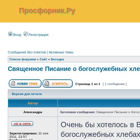
Просфорник.Ру
Вход
Регистрация
Сообщения без ответов
|
Активные темы
Список форумов
»
Сайт
»
Беседка
Священное Писание о богослужебных хле
Страница
1
из
1
[ 1 сообщение ]
Версия для печати
Автор
Александра
Заголовок сообщения:
Священное Писание о богос
Очень бы хотелось в В
богослужебных хлебах
Зарегистрирован:
11 ноя
2011, 23:57