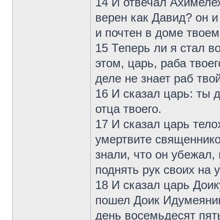
14 И отвечал Ахимелех
верен как Давид? он и
и почтен в доме твоем
15 Теперь ли я стал в
этом, царь, раба твое
деле не знает раб твой
16 И сказал царь: ты 
отца твоего.
17 И сказал царь тело
умертвите священников
знали, что он убежал,
поднять рук своих на 
18 И сказал царь Доик
пошел Доик Идумеянин
день восемьдесят пят