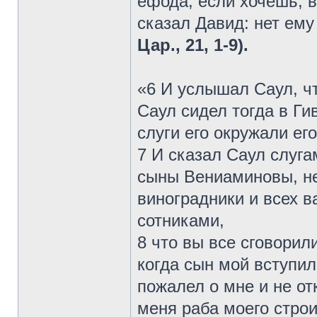
ефода; если хочешь, во
сказал Давид: нет ему
Цар., 21, 1-9).
«6 И услышал Саул, ч
Саул сидел тогда в Гив
слуги его окружали его
7 И сказал Саул слуга
сыны Вениаминовы, не
виноградники и всех 
сотниками,
8 что вы все сговорил
когда сын мой вступил
пожалел о мне и не от
меня раба моего строи